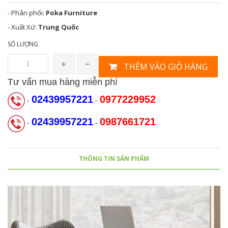
- Phân phối:
Poka Furniture
- Xuất Xứ:
Trung Quốc
SỐ LƯỢNG
THÊM VÀO GIỎ HÀNG
Tư vấn mua hàng miễn phí
02439957221
0977229952
-
-
02439957221
0987661721
-
-
THÔNG TIN SẢN PHẨM