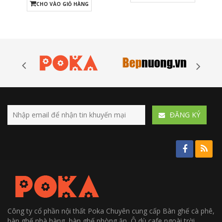
CHO VÀO GIỎ HÀNG
ÐĂNG KÝ
Công ty cổ phần nội thất Poka Chuyên cung cấp Bàn ghế cà phê,
bàn ghế nhà hàng, bàn ghế phòng ăn, Ô dù cafe ngoài trời....