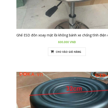
600.000 VNĐ
CHO VÀO GIỎ HÀNG
Cách chọn
ghế chống tĩnh điện
theo Tư thế làm việc:
- Nếu công việc yêu cầu di chuyển nhiều, ghế xoay có bánh xe
dẫn điện sẽ là lựa chọn tối ưu.
- Nếu cần ngồi làm việc lâu, ghế có tựa lưng sẽ mang lại sự thoải
mái và hỗ trợ tốt hơn.