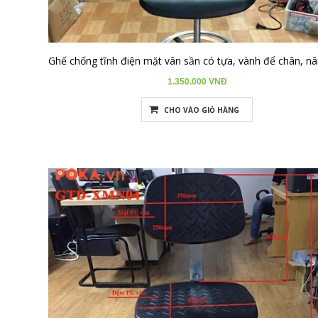
1.350.000 VNĐ
CHO VÀO GIỎ HÀNG
Tag:
ghế chống tĩnh điện; ghế ESD (ESD là viết tắt của
Electrostatic Discharge); ghế phòng sạch chống tĩnh điện; ghế
chống tĩnh điện phòng sạch
ghế chống tĩnh điện da PU; ghế chống tĩnh điện PVC; ghế chống
tĩnh điện nhựa đúc; ghế chống tĩnh điện giả da; ghế chống tĩnh
điện xốp PU
ghế chống tĩnh điện có tựa lưng; ghế chống tĩnh điện không tựa;
ghế chống tĩnh điện mặt tròn; ghế chống tĩnh điện lưng tựa; ghế
chống tĩnh điện xoay; ghế chống tĩnh điện cố định; ghế chống
tĩnh điện bánh xe; ghế chống tĩnh điện có vành nghỉ chân; ghế
chống tĩnh điện không bánh xe; ghế làm việc chống tĩnh điện; ghế
cho công nhân điện tử; ghế xưởng điện tử; ghế phòng thí nghiệm
chống tĩnh điện; ghế ESD cho phòng sạch