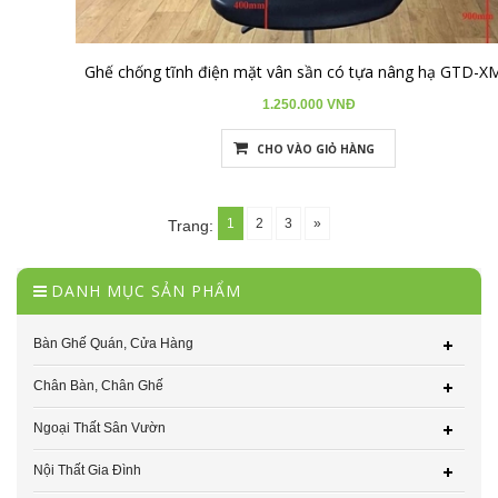
giá ghế chống tĩnh điện; mua ghế chống tĩnh điện ở đâu; tiêu
chuẩn ghế chống tĩnh điện; công ty cung cấp ghế chống tĩnh điện
chất lượng; địa chỉ bán ghế chống tĩnh điện uy tín; ghế chống tĩnh
Ghế chống tĩnh điện mặt vân sần có tựa nâng hạ GTD-
điện giá rẻ
1.250.000 VNĐ
CHO VÀO GIỎ HÀNG
1
2
3
»
Trang:
DANH MỤC SẢN PHẨM
Bàn Ghế Quán, Cửa Hàng
Chân Bàn, Chân Ghế
Ngoại Thất Sân Vườn
Nội Thất Gia Đình