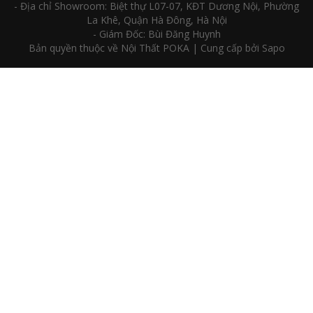
- Địa chỉ Showroom: Biệt thự L07-07, KĐT Dương Nội, Phường
La Khê, Quận Hà Đông, Hà Nội
- Giám Đốc: Bùi Đăng Huynh
Bản quyền thuộc về Nội Thất POKA | Cung cấp bởi Sapo