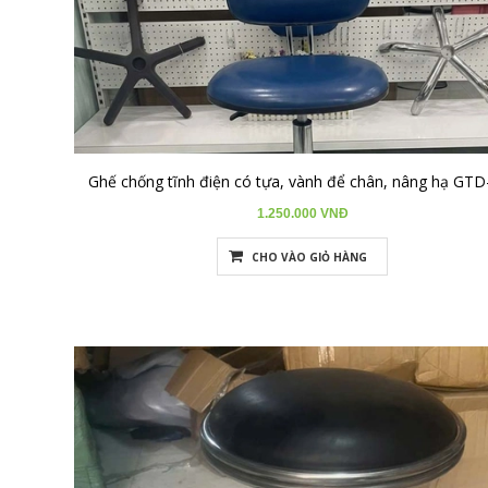
sạch nhất định (ví dụ ISO 5, Class 100).
- Phòng thí nghiệm:
Ghế inox mặt nhựa chống tĩnh điện được
ưa chuộng vì có khả năng chống lại hóa chất và dễ dàng làm
sạch.
- Nhà máy sản xuất điện tử:
Chọn ghế có độ bền cao, phù hợp
với tư thế làm việc của công nhân, có thể là loại có tựa lưng hoặc
không tùy thuộc vào tính chất công việc.
Ghế chống tĩnh điện có tựa, vành để chân, nâng hạ GTD
1.250.000 VNĐ
CHO VÀO GIỎ HÀNG