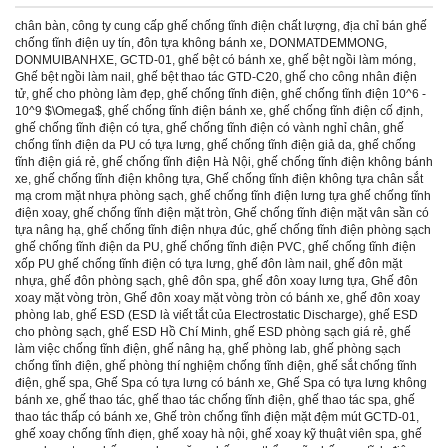
chân bàn
,
công ty cung cấp ghế chống tĩnh điện chất lượng
,
địa chỉ bán ghế
chống tĩnh điện uy tín
,
đôn tựa không bánh xe
,
DONMATDEMMONG
,
DONMUIBANHXE
,
GCTD-01
,
ghế bệt có bánh xe
,
ghế bệt ngồi làm móng
,
Ghế bệt ngồi làm nail
,
ghế bệt thao tác GTD-C20
,
ghế cho công nhân điện
tử
,
ghế cho phòng làm đẹp
,
ghế chống tĩnh điện
,
ghế chống tĩnh điện 10^6 -
10^9 $\Omega$
,
ghế chống tĩnh điện bánh xe
,
ghế chống tĩnh điện cố định
,
ghế chống tĩnh điện có tựa
,
ghế chống tĩnh điện có vành nghỉ chân
,
ghế
chống tĩnh điện da PU có tựa lưng
,
ghế chống tĩnh điện giả da
,
ghế chống
tĩnh điện giá rẻ
,
ghế chống tĩnh điện Hà Nội
,
ghế chống tĩnh điện không bánh
xe
,
ghế chống tĩnh điện không tựa
,
Ghế chống tĩnh điện không tựa chân sắt
mạ crom mặt nhựa phòng sạch
,
ghế chống tĩnh điện lưng tựa ghế chống tĩnh
điện xoay
,
ghế chống tĩnh điện mặt tròn
,
Ghế chống tĩnh điện mặt vân sần có
tựa nâng hạ
,
ghế chống tĩnh điện nhựa đúc
,
ghế chống tĩnh điện phòng sạch
ghế chống tĩnh điện da PU
,
ghế chống tĩnh điện PVC
,
ghế chống tĩnh điện
xốp PU ghế chống tĩnh điện có tựa lưng
,
ghế đôn làm nail
,
ghế đôn mặt
nhựa
,
ghế đôn phòng sạch
,
ghê đôn spa
,
ghế đôn xoay lưng tựa
,
Ghế đôn
xoay mặt vòng tròn
,
Ghế đôn xoay mặt vòng tròn có bánh xe
,
ghế đôn xoay
phòng lab
,
ghế ESD (ESD là viết tắt của Electrostatic Discharge)
,
ghế ESD
cho phòng sạch
,
ghế ESD Hồ Chí Minh
,
ghế ESD phòng sạch giá rẻ
,
ghế
làm việc chống tĩnh điện
,
ghế nâng hạ
,
ghế phòng lab
,
ghế phòng sạch
chống tĩnh điện
,
ghế phòng thí nghiệm chống tĩnh điện
,
ghế sắt chống tĩnh
điện
,
ghế spa
,
Ghế Spa có tựa lưng có bánh xe
,
Ghế Spa có tựa lưng không
bánh xe
,
ghế thao tác
,
ghế thao tác chống tĩnh điện
,
ghế thao tác spa
,
ghế
thao tác thấp có bánh xe
,
Ghế tròn chống tĩnh điện mặt đệm mút GCTD-01
,
ghế xoay chống tĩnh điẹn
,
ghế xoay hà nội
,
ghế xoay kỹ thuật viên spa
,
ghế