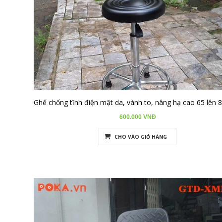
mặt nhựa là một lựa chọn phổ biến trong phòng thí nghiệm.
-
Ghế chống tĩnh điện có tựa lưng:
Dành cho những người cần
sự thoải mái và hỗ trợ lưng khi làm việc trong thời gian dài. Ghế
có tựa lưng thường có cấu tạo tương tự ghế bọc da PU, với các
bộ phận đều được xử lý chống tĩnh điện.
-
Ghế chống tĩnh điện ghế xoay:
Ghế có khả năng xoay và
thường có bánh xe dẫn điện, giúp người dùng di chuyển dễ dàng
trong khu vực làm việc mà vẫn đảm bảo an toàn tĩnh điện. Một số
mẫu có cả tựa lưng và vòng để chân.
-
Ghế chống tĩnh điện bằng vật liệu urethane:
Những chiếc
ghế này sử dụng vật liệu urethane bền bỉ và thường có khả năng
chịu tải trọng lớn, phù hợp cho các công việc trong môi trường
600.000 VNĐ
công nghiệp.
CHO VÀO GIỎ HÀNG