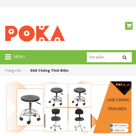
MENU
—›
Trang chủ
Ghế Chống Tĩnh Điện