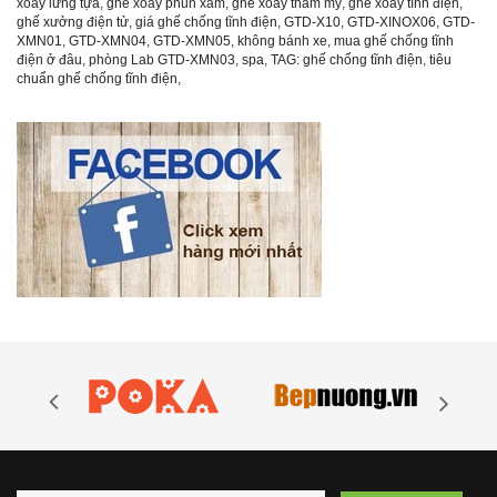
xoay lưng tựa
,
ghế xoay phun xăm
,
ghế xoay thẩm mỹ
,
ghế xoay tĩnh điện
,
ghế xưởng điện tử
,
giá ghế chống tĩnh điện
,
GTD-X10
,
GTD-XINOX06
,
GTD-
XMN01
,
GTD-XMN04
,
GTD-XMN05
,
không bánh xe
,
mua ghế chống tĩnh
điện ở đâu
,
phòng Lab GTD-XMN03
,
spa
,
TAG: ghế chống tĩnh điện
,
tiêu
chuẩn ghế chống tĩnh điện
,