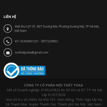
LIÊN HỆ
Biệt thự L07-07, KĐT Dương Nội, Phường Dương Nội, TP Hà Nội,
Việt Nam
ĐT: 02439957221 - 0977229952
noithatpoka@gmail.com
CÔNG TY CỔ PHẦN NỘI THẤT POKA
- Mã số Doanh nghiệp: 0109247823 do Sở KH và ĐT TP Hà Nội
cấp 01/07/2020
- Địa chỉ trụ sở chính: Số nhà 101, Xóm Đồng, Thôn Nga My Hạ,
Xã Thanh Mai, Huyện Thanh Oai, Thành phố Hà Nội, Việt Nam