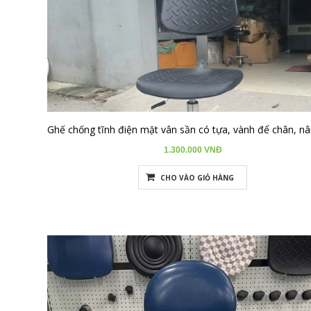
1.300.000 VNĐ
CHO VÀO GIỎ HÀNG
Cách chọn
ghế chống tĩnh điện
theo Môi trường làm việc:
- Phòng sạch:
Cần ghế có chất liệu ít bám bụi, dễ vệ sinh,
thường dùng loại bọc da PU hoặc inox, đáp ứng tiêu chuẩn phòng