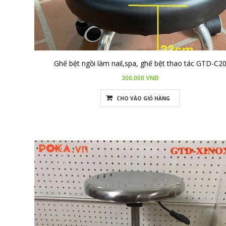
Ghế bệt ngồi làm nail,spa, ghế bệt thao tác GTD-C2
300.000 VNĐ
CHO VÀO GIỎ HÀNG
Nơi mua
ghế chống tĩnh điện
Bạn có thể tìm mua ghế chống tĩnh điện tại các nhà cung cấp
chuyên về thiết bị phòng sạch và công nghiệp, hoặc trên các sàn
thương mại điện tử chuyên dụng. Một số nhà cung cấp uy tín bao