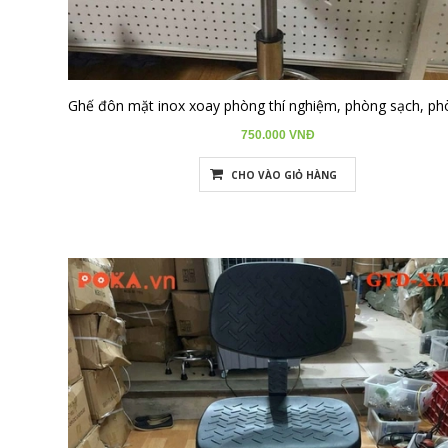
gồm:
- POKA:
Cung cấp nhiều loại ghế ESD và ghế phòng sạch.
- Nội thất Poka:
Chuyên cung cấp thiết bị và vật tư phòng sạch,
bao gồm ghế chống tĩnh điện.
- Poka Furniture:
Có nhiều mẫu ghế ESD bọc da PU và các loại
khác.
750.000 VNĐ
- POKA.VN:
Chuyên về thiết bị phòng sạch, có cung cấp ghế
chống tĩnh điện.
CHO VÀO GIỎ HÀNG
- Tổng kho Poka:
Đơn vị cung cấp hàng đầu về thiết bị chống
tĩnh điện và phòng sạch