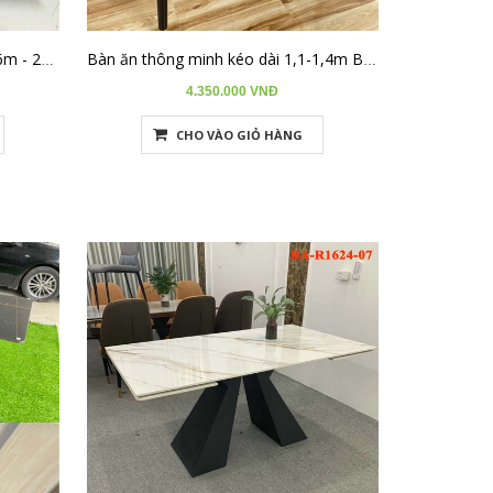
Bàn ăn thông minh rút 2 đầu (1.6m - 2m4) khung inox BA-R1624-11
Bàn ăn thông minh kéo dài 1,1-1,4m BA-R1114-10
4.350.000 VNĐ
CHO VÀO GIỎ HÀNG