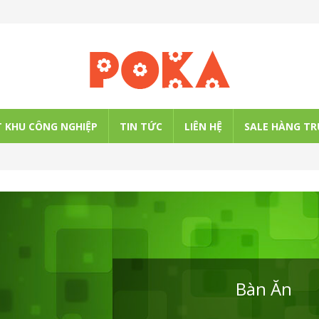
 KHU CÔNG NGHIỆP
TIN TỨC
LIÊN HỆ
SALE HÀNG TR
Bàn Ăn