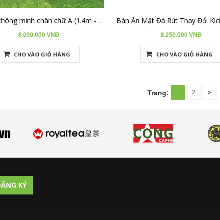
Bàn ăn thông minh chân chữ A (1.4m - 2m)BA-R1420-06
8.000.000 VNĐ
8.250.000 VNĐ
CHO VÀO GIỎ HÀNG
CHO VÀO GIỎ HÀNG
1
2
»
Trang:
ĂNG KÝ