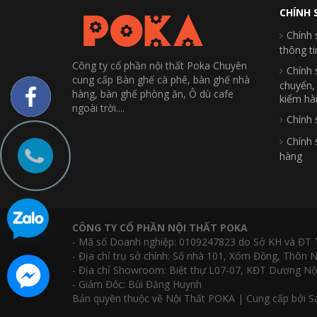
CHÍNH 
Chính 
thông t
Công ty cổ phần nội thất Poka Chuyên
Chính 
cung cấp Bàn ghế cà phê, bàn ghế nhà
chuyển,
hàng, bàn ghế phòng ăn, Ô dù cafe
kiểm hà
ngoài trời....
Chính 
Chính 
hàng
CÔNG TY CỔ PHẦN NỘI THẤT POKA
- Mã số Doanh nghiệp: 0109247823 do Sở KH và ĐT 
- Địa chỉ trụ sở chính: Số nhà 101, Xóm Đồng, Thôn
- Địa chỉ Showroom: Biệt thự L07-07, KĐT Dương Nộ
- Giám Đốc: Bùi Đăng Huynh
Bản quyền thuộc về Nội Thất POKA | Cung cấp bởi S