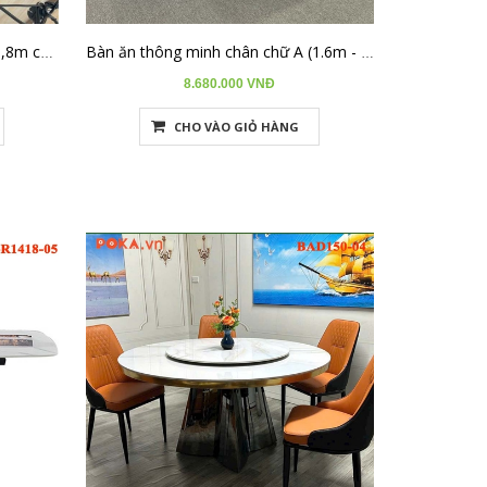
Bàn ăn thông minh kéo dài 1,4-1,8m có bếp từ BA-R1418-08
Bàn ăn thông minh chân chữ A (1.6m - 2m4)BA-R124-07
8.680.000 VNĐ
CHO VÀO GIỎ HÀNG