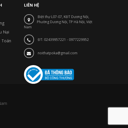
H
LIÊN HỆ
Biệt thự L07-07, KĐT Dương Nội,
Phường Dương Nội, TP Hà Nội, Việt
ng
Nam
u Nại
ĐT: 02439957221 - 0977229952
 Toán
noithatpoka@gmail.com
 Nam