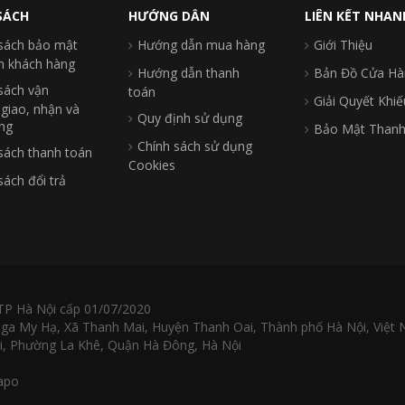
SÁCH
HƯỚNG DẪN
LIÊN KẾT NHAN
sách bảo mật
Hướng dẫn mua hàng
Giới Thiệu
in khách hàng
Hướng dẫn thanh
Bản Đồ Cửa Hà
sách vận
toán
Giải Quyết Khiế
 giao, nhận và
Quy định sử dụng
ng
Bảo Mật Thanh
Chính sách sử dụng
sách thanh toán
Cookies
sách đổi trả
TP Hà Nội cấp 01/07/2020
 Nga My Hạ, Xã Thanh Mai, Huyện Thanh Oai, Thành phố Hà Nội, Việt
i, Phường La Khê, Quận Hà Đông, Hà Nội
apo