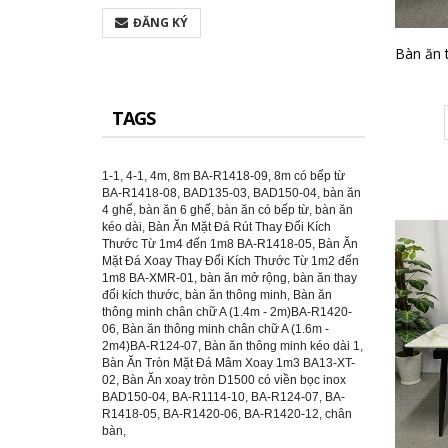
ĐĂNG KÝ
TAGS
1-1
,
4-1
,
4m
,
8m BA-R1418-09
,
8m có bếp từ
BA-R1418-08
,
BAD135-03
,
BAD150-04
,
bàn ăn
4 ghế
,
bàn ăn 6 ghế
,
bàn ăn có bếp từ
,
bàn ăn
kéo dài
,
Bàn Ăn Mặt Đá Rút Thay Đổi Kích
Thước Từ 1m4 đến 1m8 BA-R1418-05
,
Bàn Ăn
Mặt Đá Xoay Thay Đổi Kích Thước Từ 1m2 đến
1m8 BA-XMR-01
,
bàn ăn mở rộng
,
bàn ăn thay
đổi kích thước
,
bàn ăn thông minh
,
Bàn ăn
thông minh chân chữ A (1.4m - 2m)BA-R1420-
06
,
Bàn ăn thông minh chân chữ A (1.6m -
2m4)BA-R124-07
,
Bàn ăn thông minh kéo dài 1
,
Bàn Ăn Tròn Mặt Đá Mâm Xoay 1m3 BA13-XT-
02
,
Bàn Ăn xoay tròn D1500 có viền bọc inox
BAD150-04
,
BA-R1114-10
,
BA-R124-07
,
BA-
R1418-05
,
BA-R1420-06
,
BA-R1420-12
,
chân
bàn
,