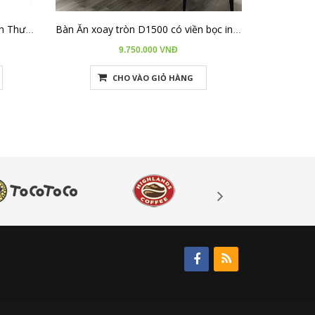
Bàn Ăn Mặt Đá Rút Thay Đổi Kích Thước Từ 1m4 đến 1m8 BA-R1418-05
Bàn Ăn xoay tròn D1500 có viền bọc inox BAD150-04
9.750.000 VNĐ
CHO VÀO GIỎ HÀNG