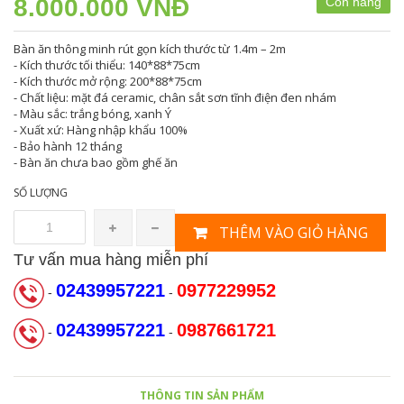
8.000.000 VNĐ
Còn hàng
Bàn ăn thông minh rút gọn kích thước từ 1.4m – 2m
- Kích thước tối thiểu: 140*88*75cm
- Kích thước mở rộng: 200*88*75cm
- Chất liệu: mặt đá ceramic, chân sắt sơn tĩnh điện đen nhám
- Màu sắc: trắng bóng, xanh Ý
- Xuất xứ: Hàng nhập khẩu 100%
- Bảo hành 12 tháng
- Bàn ăn chưa bao gồm ghế ăn
SỐ LƯỢNG
THÊM VÀO GIỎ HÀNG
Tư vấn mua hàng miễn phí
02439957221
0977229952
-
-
02439957221
0987661721
-
-
THÔNG TIN SẢN PHẨM