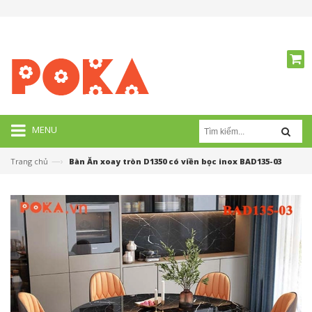
MENU
—›
Trang chủ
Bàn Ăn xoay tròn D1350 có viền bọc inox BAD135-03