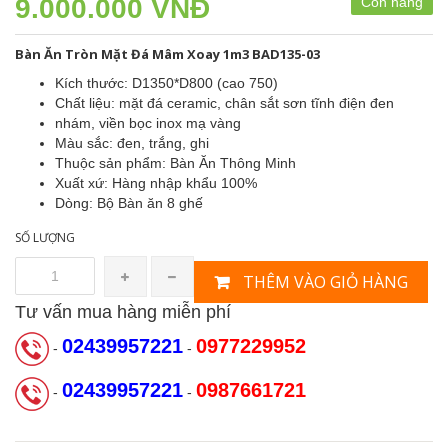
9.000.000 VNĐ
Còn hàng
Bàn Ăn Tròn Mặt Đá Mâm Xoay 1m3 BAD135-03
Kích thước: D1350*D800 (cao 750)
Chất liệu: mặt đá ceramic, chân sắt sơn tĩnh điện đen
nhám, viền bọc inox mạ vàng
Màu sắc: đen, trắng, ghi
Thuộc sản phẩm: Bàn Ăn Thông Minh
Xuất xứ: Hàng nhập khẩu 100%
Dòng: Bộ Bàn ăn 8 ghế
SỐ LƯỢNG
THÊM VÀO GIỎ HÀNG
Tư vấn mua hàng miễn phí
02439957221
0977229952
-
-
02439957221
0987661721
-
-