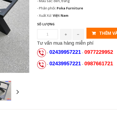
- Màu sắc: đen, trắng
- Phân phối:
Poka Furniture
- Xuất Xứ:
Việt Nam
SỐ LƯỢNG
THÊM VÀ
Tư vấn mua hàng miễn phí
02439957221
0977229952
-
-
02439957221
0987661721
-
-