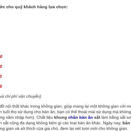
ớc cho quý khách hàng lựa chọn:
00
0
0
0
và chi phí vận chuyển)
đồ nội thất khác trong không gian, giúp mang lại một không gian cởi m
ơn tuổi thọ sử dụng cho bàn ăn, bạn có thể thoải mái sử dụng mà không
rùng xâm nhập hơn). Chất liệu
khung
chân bàn ăn
sắt
làm bằng sắt sơ
 sắt cũng đa dạng không kém gì các loại bàn ăn khác. Ngày nay,
bàn
g gian và sở thích của gia chủ, đem lại nét tươi mới cho không gian.