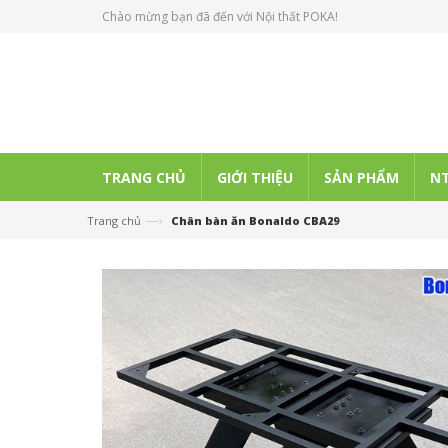
Chào mừng bạn đã đến với Nội thất POKA!
TRANG CHỦ
GIỚI THIỆU
SẢN PHẨM
NT
—›
Trang chủ
Chân bàn ăn Bonaldo CBA29