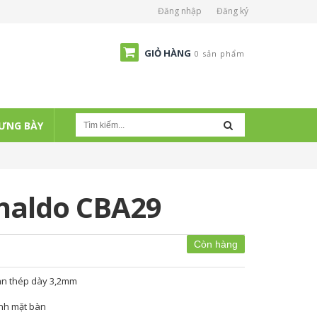
Đăng nhập
Đăng ký
GIỎ HÀNG
0 sản phẩm
ƯNG BÀY
naldo CBA29
Còn hàng
bàn thép dày 3,2mm
ạnh mặt bàn