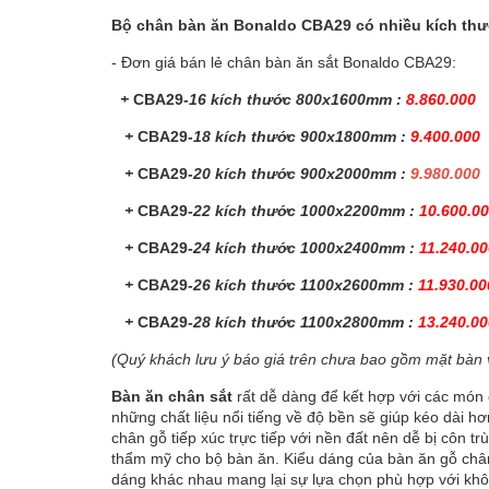
Bộ chân bàn ăn Bonaldo CBA29 có nhiều kích thư
- Đơn giá bán lẻ chân bàn ăn sắt Bonaldo CBA29:
+
CBA29
-16 kích thước 800x1600mm :
8.860.000
+
CBA29
-18 kích thước 900x1800mm :
9.400.000
+
CBA29
-20 kích thước 900x2000mm :
9.980.000
+
CBA29
-22 kích thước 1000x2200mm :
10.600.0
+
CBA29
-24 kích thước 1000x2400mm :
11.240.00
+
CBA29
-26 kích thước 1100x2600mm :
11.930.00
+
CBA29
-28 kích thước 1100x2800mm :
13.240.00
(Quý khách lưu ý báo giá trên chưa bao gồm mặt bàn 
Bàn ăn chân sắt
rất dễ dàng để kết hợp với các món 
những chất liệu nổi tiếng về độ bền sẽ giúp kéo dài h
chân gỗ tiếp xúc trực tiếp với nền đất nên dễ bị côn t
thẩm mỹ cho bộ bàn ăn. Kiểu dáng của bàn ăn gỗ chân
dáng khác nhau mang lại sự lựa chọn phù hợp với khôn