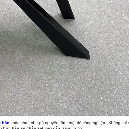
t bàn
khác nhau như gỗ nguyên tấm, mặt đá công nghiệp...Không chỉ
t chiếc
bàn ăn chân sắt cao cấp
, sang trọng.