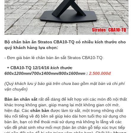
Bộ chân bàn ăn Stratos CBA10-TQ có nhiều kích thước cho
quý khách hàng lựa chọn:
- Đơn giá bán lẻ chân bàn ăn sắt Stratos CBA10-TQ:
+
CBA10-TQ 12/14/16
kích thước
600x1200mm/700x1400mm/800x1600mm :
2.500.000đ
(Quý khách lưu ý báo giá trên chưa bao gồm mặt bàn và chi phí
vận chuyển)
Bàn ăn chân sắt
rất dễ dàng để kết hợp với các món đồ nội thất
khác trong không gian, giúp mang lại một không gian cởi mở,
hiện đại. Các
chân bàn
được làm từ sắt, một trong những chất
liệu nổi tiếng về độ bền sẽ giúp kéo dài hơn tuổi thọ sử dụng cho
bàn ăn, bạn có thể thoải mái sử dụng mà không lo lắng về các
vấn đề phát sinh như mối mọt (bàn ăn chân gỗ tiếp xúc trực tiếp
với nền đất nên dễ bị côn trùng xâm nhập hơn). Chất liệu
khung