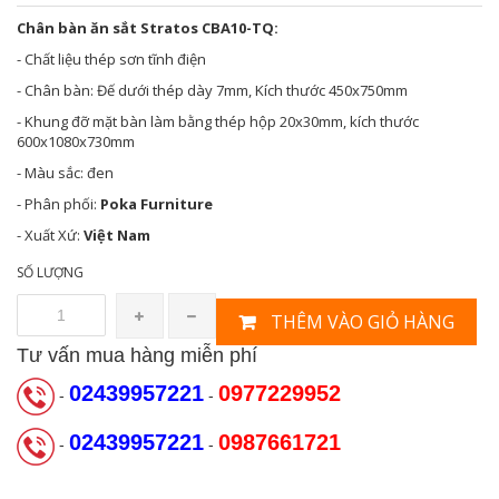
Chân bàn ăn sắt Stratos CBA10-TQ:
- Chất liệu thép sơn tĩnh điện
- Chân bàn: Đế dưới thép dày 7mm, Kích thước 450x750mm
- Khung đỡ mặt bàn làm bằng thép hộp 20x30mm, kích thước
600x1080x730mm
- Màu sắc: đen
- Phân phối:
Poka Furniture
- Xuất Xứ:
Việt Nam
SỐ LƯỢNG
THÊM VÀO GIỎ HÀNG
Tư vấn mua hàng miễn phí
02439957221
0977229952
-
-
02439957221
0987661721
-
-