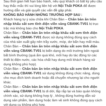
Sau thời gian hết hạn bảo hành, nếu quý khách có bất kỳ yêu cầu
hay thắc mắc thì vui lòng liên hệ với
Nội Thất POKA
để được
hướng dẫn và giải quyết các vấn đề gặp phải.
KHÔNG BẢO HÀNH NHỮNG TRƯỜNG HỢP SAU :
Khách hàng tự ý sửa chữa khi Chân Bàn –
Chân bàn ăn tròn
nhập khẩu sắt sơn tĩnh điện viền vàng CBANK-TV01
bị trục
trặc mà không báo cho
Nội Thất POKA
.
Chân Bàn –
Chân bàn ăn tròn nhập khẩu sắt sơn tĩnh điện
viền vàng CBANK-TV01
được sử dụng không đúng quy cách
của nhà sản xuất gây nên trầy xước, móp, dơ bẩn hay mất màu.
Chân Bàn –
Chân bàn ăn tròn nhập khẩu sắt sơn tĩnh điện
viền vàng CBANK-TV01
bị biến dạng do môi trường bên ngoài
bất bình thường (quá ẩm quá khó, mối hay do tác động từ các
thiết bị điện nước, các hóa chất hay dung môi khách hàng sử
dụng không phù hợp).
Chân Bàn –
Chân bàn ăn tròn nhập khẩu sắt sơn tĩnh điện
viền vàng CBANK-TV01
sử dụng không đúng chức năng, dùng
cho mục đích kinh doanh hoặc đã chuyển nhượng lại cho người
khác.
Chân Bàn –
Chân bàn ăn tròn nhập khẩu sắt sơn tĩnh điện
viền vàng CBANK-TV01
bị di dời, lắp rắp lại và bảo quản không
chính xác, sử dụng không hợp lý , không đúng hướng dẫn sử
dụng sản phẩm, làm dụng hoặc làm vệ sinh không đúng quy cách
với dụng cụ không phù hợp.