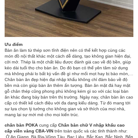
Ưu điểm
Bàn ăn làm từ thép sơn tĩnh điện nên có thể kết hợp cùng các
món đồ nội thất khác một cách dễ dàng, tạo không gian hiện đại,
cởi mở. Thép là một chất liệu được đánh giá cao về độ bền, giúp
kéo dài tuổi thọ cho bàn ăn. Do đó bạn có thể yên tâm sử dụng
mà không phải lo bất kỳ vấn đề gì như mối mọt hay bị bào mòn,…
Chân bàn ăn đẹp hiện đại nhập khẩu không chỉ đảm bảo về độ
bền mà còn giúp bàn ăn thêm ấn tượng. Bàn ăn mặt đá hay mặt
gỗ chân thép cũng phong phú không kém gì so với các loại bàn
ăn khác đang bày bán trên thị trường. Ngày nay, chân bàn ăn cao
cấp có thiết kế cách điệu với đa dạng kiểu dáng. Từ đó mang tới
sự lựa chọn lý tưởng cho không gian và sở thích của mọi nhà,
mang lại sự mới mẻ cho mọi kiến trúc.
chân bàn POKA
cung cấp
Chân bàn chữ V nhập khẩu cao
cấp viền vàng CBA-VIN
trên toàn quốc và các tỉnh thành như:
Ở An Giang, Bà Rịa-Vũng Tàu, Bạc Liêu, Bắc Kạn, Bắc Ninh, Bến