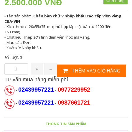
2.500.000 VNĐ
Còn hàng
- Tên sản phẩm:
Chân bàn chữ V nhập khẩu cao cấp viền vàng
CBA-VIN
- Kích thước: 120x55x75cm. (phù hợp lắp mặt bàn từ 1200 đến
1600mm)
- Chất liệu: Thép sơn tĩnh điện viền inox mạ vàng.
- Màu sắc: Đen.
- Xuất xứ: Nhập khẩu.
SỐ LƯỢNG
THÊM VÀO GIỎ HÀNG
Tư vấn mua hàng miễn phí
02439957221
0977229952
-
-
02439957221
0987661721
-
-
THÔNG TIN SẢN PHẨM