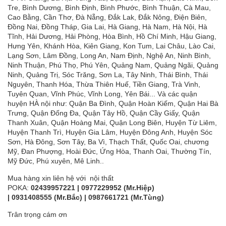
Tre, Bình Dương, Bình Định, Bình Phước, Bình Thuận, Cà Mau,
Cao Bằng, Cần Thơ, Đà Nẵng, Đắk Lak, Đắk Nông, Điện Biên,
Đồng Nai, Đồng Tháp, Gia Lai, Hà Giang, Hà Nam, Hà Nội, Hà
Tĩnh, Hải Dương, Hải Phòng, Hòa Bình, Hồ Chí Minh, Hậu Giang,
Hưng Yên, Khánh Hòa, Kiên Giang, Kon Tum, Lai Châu, Lào Cai,
Lạng Sơn, Lâm Đồng, Long An, Nam Định, Nghệ An, Ninh Bình,
Ninh Thuận, Phú Thọ, Phú Yên, Quảng Nam, Quảng Ngãi, Quảng
Ninh, Quảng Trị, Sóc Trăng, Sơn La, Tây Ninh, Thái Bình, Thái
Nguyên, Thanh Hóa, Thừa Thiên Huế, Tiền Giang, Trà Vinh,
Tuyên Quan, Vĩnh Phúc, Vĩnh Long, Yên Bái... Và các quận
huyện HÀ nội như: Quận Ba Đình, Quận Hoàn Kiếm, Quận Hai Bà
Trưng, Quận Đống Đa, Quận Tây Hồ, Quận Cầy Giấy, Quận
Thanh Xuân, Quận Hoàng Mai, Quận Long Biên, Huyện Từ Liêm,
Huyện Thanh Trì, Huyện Gia Lâm, Huyện Đông Anh, Huyện Sóc
Sơn, Hà Đông, Sơn Tây, Ba Vì, Thạch Thất, Quốc Oai, chương
Mỹ, Đan Phượng, Hoài Đức, Ứng Hòa, Thanh Oai, Thường Tín,
Mỹ Đức, Phú xuyên, Mê Linh..
Mua hàng xin liên hệ với nội thất
POKA:
02439957221
|
0977229952
(Mr.Hiệp)
|
0931408555
(Mr.Bắc) |
0987661721
(Mr.Tùng
)
Trân trọng cám ơn