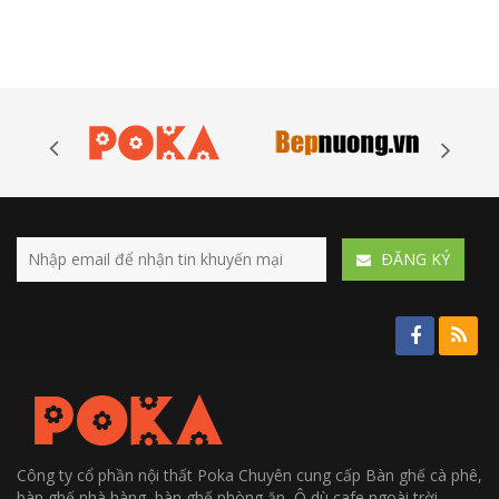
ÐĂNG KÝ
Công ty cổ phần nội thất Poka Chuyên cung cấp Bàn ghế cà phê,
bàn ghế nhà hàng, bàn ghế phòng ăn, Ô dù cafe ngoài trời....