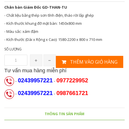
Chân bàn Giám Đốc GD-THAN-TU
- Chất liệu bằng thép sơn tĩnh điện, tháo rời lắp ghép
- Kích thước khung đỡ mặt bàn: 1450x800 mm
- Màu sắc: xám đậm
- Kích thước (Dài x Rộng x Cao): 1580-2200 x 800 x 710 mm
SỐ LƯỢNG
THÊM VÀO GIỎ HÀNG
Tư vấn mua hàng miễn phí
02439957221
0977229952
-
-
02439957221
0987661721
-
-
THÔNG TIN SẢN PHẨM