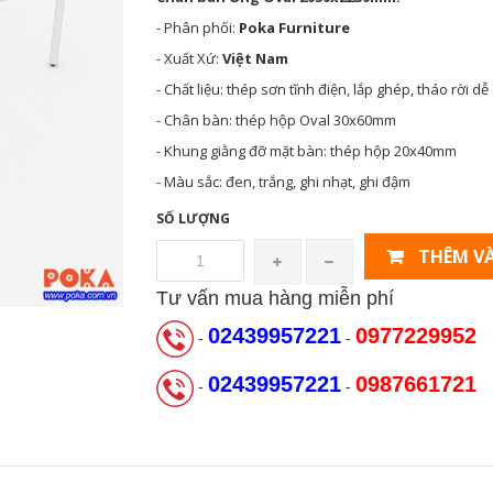
- Phân phối:
Poka Furniture
- Xuất Xứ:
Việt Nam
- Chất liệu: thép sơn tĩnh điện, lắp ghép, tháo rời d
- Chân bàn: thép hộp Oval 30x60mm
- Khung giằng đỡ mặt bàn: thép hộp 20x40mm
- Màu sắc: đen, trắng, ghi nhạt, ghi đậm
SỐ LƯỢNG
THÊM VÀ
Tư vấn mua hàng miễn phí
02439957221
0977229952
-
-
02439957221
0987661721
-
-