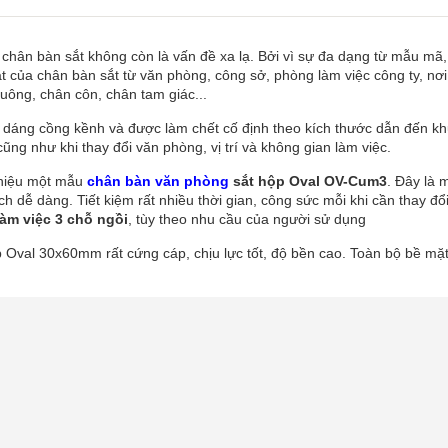
ế chân bàn sắt không còn là vấn đề xa lạ. Bởi vì sự đa dạng từ mẫu mã,
 của chân bàn sắt từ văn phòng, công sở, phòng làm việc công ty, nơi
uông, chân côn, chân tam giác...
 dáng cồng kềnh và được làm chết cố định theo kích thước dẫn đến khu
cũng như khi thay đổi văn phòng, vị trí và không gian làm việc.
thiệu một mẫu
chân bàn văn phòng
sắt hộp Oval OV-Cum3
. Đây là
cách dễ dàng. Tiết kiệm rất nhiều thời gian, công sức mỗi khi cần thay đ
àm việc 3 chỗ ngồi
, tùy theo nhu cầu của người sử dụng
 Oval 30x60mm rất cứng cáp, chịu lực tốt, độ bền cao. Toàn bộ bề mặt