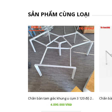
SẢN PHẨM CÙNG LOẠI
Chân bàn tam giác khung u cụm 3 120 độ 2640x2290mm TGKQ-Cum3
4.890.000 VNĐ