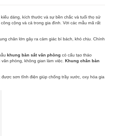
 kiểu dáng, kích thước và sự bền chắc và tuổi thọ sử
 công cộng và cả trong gia đình. Với các mẫu mã rất
ng chân lớn gây ra cảm giác bí bách, khó chịu. Chính
 mẫu
khung bàn sắt văn phòng
có cấu tạo tháo
ổi văn phòng, không gian làm việc.
Khung chân bàn
 được sơn tĩnh điện giúp chống trầy xước, oxy hóa gia