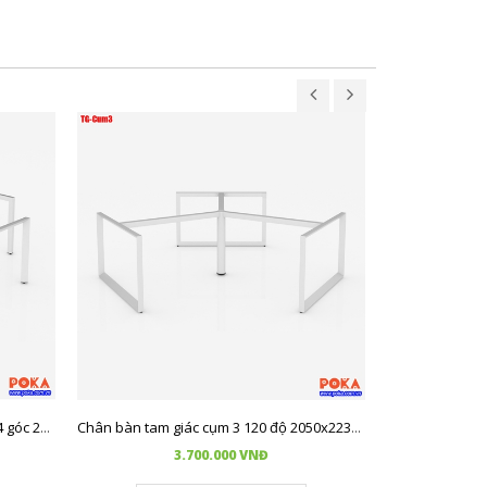
Chân bàn tam 
Chân bàn tam giác không quỳ cụm 4 góc 2400x2400mm
Chân bàn tam giác cụm 3 120 độ 2050x2230mm
3.700.000 VNĐ