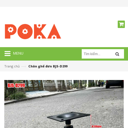
MENU
—›
Trang chủ
Chân ghế đơn BJS-D299