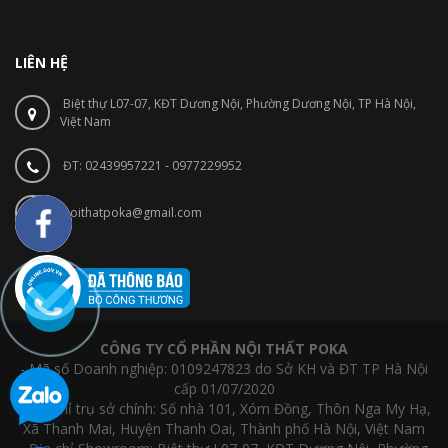
LIÊN HỆ
Biệt thự L07-07, KĐT Dương Nội, Phường Dương Nội, TP Hà Nội,
Việt Nam
ĐT: 02439957221 - 0977229952
noithatpoka@gmail.com
CÔNG TY CỔ PHẦN NỘI THẤT POKA
- Mã số Doanh nghiệp: 0109247823 do Sở KH và ĐT TP Hà Nội
cấp 01/07/2020
- Địa chỉ trụ sở chính: Số nhà 101, Xóm Đồng, Thôn Nga My Hạ,
Xã Thanh Mai, Huyện Thanh Oai, Thành phố Hà Nội, Việt Nam