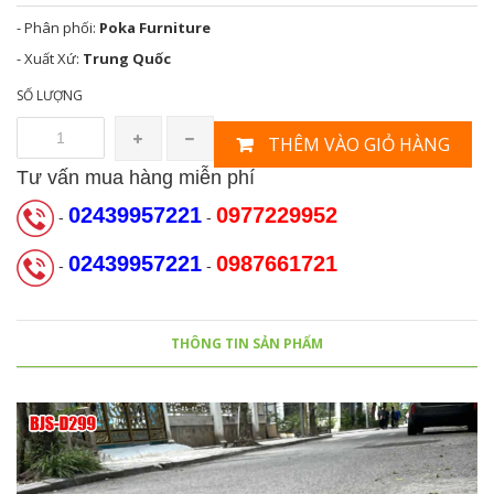
- Phân phối:
Poka Furniture
- Xuất Xứ:
Trung Quốc
SỐ LƯỢNG
THÊM VÀO GIỎ HÀNG
Tư vấn mua hàng miễn phí
02439957221
0977229952
-
-
02439957221
0987661721
-
-
THÔNG TIN SẢN PHẨM