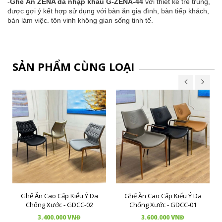
-
Ghế Ăn ZENA da nhập khẩu G-ZENA-44
với thiết kế trẻ trung,
được gợi ý kết hợp sử dụng với bàn ăn gia đình, bàn tiếp khách,
bàn làm việc. tôn vinh không gian sống tinh tế.
SẢN PHẨM CÙNG LOẠI
Ghế Ăn Cao Cấp Kiểu Ý Da
Ghế Ăn Cao Cấp Kiểu Ý Da
Chống Xước - GDCC-02
Chống Xước - GDCC-01
3.400.000 VNĐ
3.600.000 VNĐ