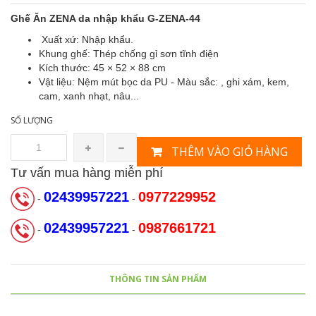
Ghế Ăn ZENA da nhập khẩu G-ZENA-44
Xuất xứ: Nhập khẩu.
Khung ghế: Thép chống gỉ sơn tĩnh điện
Kích thước: 45 × 52 × 88 cm
Vật liệu: Nệm mút bọc da PU - Màu sắc: , ghi xám, kem,
cam, xanh nhạt, nâu...
SỐ LƯỢNG
THÊM VÀO GIỎ HÀNG
Tư vấn mua hàng miễn phí
02439957221
0977229952
-
-
02439957221
0987661721
-
-
THÔNG TIN SẢN PHẨM