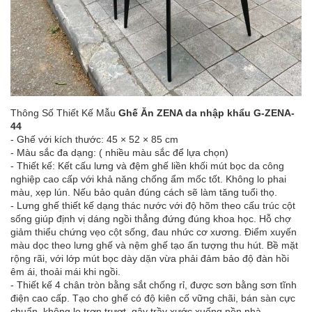
Thông Số Thiết Kế Mẫu
Ghế Ăn ZENA da nhập khẩu G-ZENA-
44
- Ghế với kích thước:
45 × 52 × 85 cm
- Màu sắc đa dạng: ( nhiều màu sắc để lựa chọn)
- Thiết kế: Kết cấu lưng và đệm ghế liền khối mút bọc da công
nghiệp cao cấp với khả năng chống ẩm mốc tốt. Không lo phai
màu, xẹp lún. Nếu bảo quản đúng cách sẽ làm tăng tuổi thọ.
- Lưng ghế thiết kế dạng thác nước với độ hõm theo cấu trúc cột
sống giúp định vị dáng ngồi thẳng đứng đúng khoa học. Hỗ chợ
giảm thiểu chứng vẹo cột sống, đau nhức cơ xương. Điểm xuyến
màu dọc theo lưng ghế và nệm ghế tạo ấn tượng thu hút. Bề mặt
rộng rãi, với lớp mút bọc dày dặn vừa phải đảm bảo độ đàn hồi
êm ái, thoải mái khi ngồi.
- Thiết kế 4 chân tròn bằng sắt chống rỉ, được sơn bằng sơn tĩnh
điện cao cấp. Tạo cho ghế có độ kiên cố vững chãi, bán sàn cực
chuẩn, không lo trơn trượt, gây trầy xước xuống nền nhà.