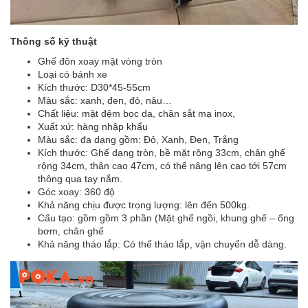
Thông số kỹ thuật
Ghế đôn xoay mặt vòng tròn
Loại có bánh xe
Kích thước: D30*45-55cm
Màu sắc: xanh, đen, đỏ, nâu…
Chất liệu: mặt đệm bọc da, chân sắt mạ inox,
Xuất xứ: hàng nhập khẩu
Màu sắc: đa dạng gồm: Đỏ, Xanh, Đen, Trắng
Kích thước: Ghế dạng tròn, bề mặt rộng 33cm, chân ghế
rộng 34cm, thân cao 47cm, có thể nâng lên cao tới 57cm
thông qua tay nắm.
Góc xoay: 360 độ
Khả năng chịu được trọng lượng: lên đến 500kg.
Cấu tạo: gồm gồm 3 phần (Mặt ghế ngồi, khung ghế – ống
bơm, chân ghế
Khả năng tháo lắp: Có thể tháo lắp, vận chuyển dễ dàng.