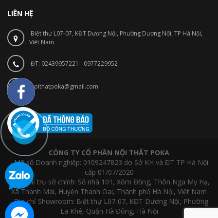
LIÊN HỆ
Biệt thự L07-07, KĐT Dương Nội, Phường Dương Nội, TP Hà Nội,
Việt Nam
ĐT: 02439957221 - 0977229952
noithatpoka@gmail.com
CÔNG TY CỔ PHẦN NỘI THẤT POKA
- Mã số Doanh nghiệp: 0109247823 do Sở KH và ĐT TP Hà Nội
cấp 01/07/2020
- Địa chỉ trụ sở chính: Số nhà 101, Xóm Đồng, Thôn Nga My Hạ,
Xã Thanh Mai, Huyện Thanh Oai, Thành phố Hà Nội, Việt Nam
- Địa chỉ Showroom: Biệt thự L07-07, KĐT Dương Nội, Phường
La Khê, Quận Hà Đông, Hà Nội