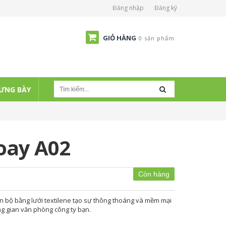
Đăng nhập
Đăng ký
GIỎ HÀNG
0 sản phẩm
ƯNG BÀY
oay A02
Còn hàng
n bộ bằng lưới textilene tạo sự thông thoáng và mềm mại
ng gian văn phòng công ty bạn.