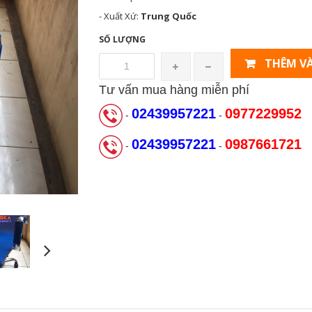
- Xuất Xứ:
Trung Quốc
SỐ LƯỢNG
THÊM VÀ
Tư vấn mua hàng miễn phí
02439957221
0977229952
-
-
02439957221
0987661721
-
-