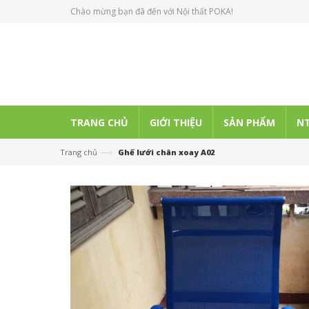
Chào mừng bạn đã đến với Nội thất POKA!
TRANG CHỦ
GIỚI THIỆU
SẢN PHẨM
NT
—›
Trang chủ
Ghế lưới chân xoay A02