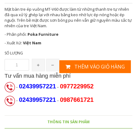
Mặt bàn tre ép vuông MT-V60 được làm từ những thanh tre tự nhiên
đã qua xử lý ghép lại với nhau bằng keo nhờ lực ép nóng hoặc ép
nguội. Trên bề mặt được sơn bóng pu nên vẫn giữ nguyên màu sắc tự
nhiên của tre Việt Nam.
- Phân phối:
Poka Furniture
- Xuất Xứ:
Việt Nam
SỐ LƯỢNG
THÊM VÀO GIỎ HÀNG
Tư vấn mua hàng miễn phí
02439957221
0977229952
-
-
02439957221
0987661721
-
-
THÔNG TIN SẢN PHẨM