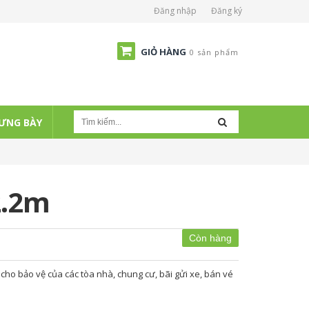
Đăng nhập
Đăng ký
GIỎ HÀNG
0 sản phẩm
ƯNG BÀY
2.2m
Còn hàng
ho bảo vệ của các tòa nhà, chung cư, bãi gửi xe, bán vé