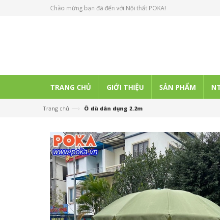
Chào mừng bạn đã đến với Nội thất POKA!
TRANG CHỦ
GIỚI THIỆU
SẢN PHẨM
NT
—›
Trang chủ
Ô dù dân dụng 2.2m