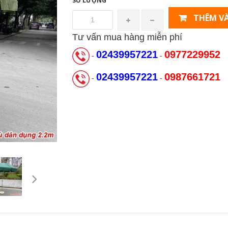
SỐ LƯỢNG
THÊM VÀ
Tư vấn mua hàng miễn phí
02439957221
0977229952
-
-
02439957221
0987661721
-
-