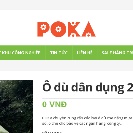
 KHU CÔNG NGHIỆP
TIN TỨC
LIÊN HỆ
SALE HÀNG TR
Ô dù dân dụng 
0 VNĐ
POKA chuyên cung cấp các loại ô dù che nắng mưa c
số, ô che cho bảo vệ các ngân hàng, công ty...