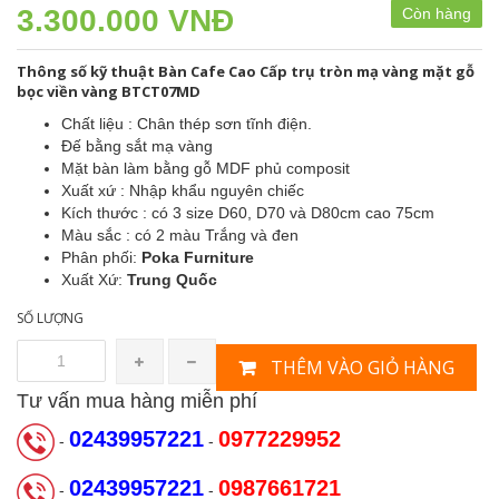
3.300.000 VNĐ
Còn hàng
Thông số kỹ thuật Bàn Cafe Cao Cấp trụ tròn mạ vàng mặt gỗ
bọc viền vàng BTCT07MD
Chất liệu : Chân thép sơn tĩnh điện.
Đế bằng sắt mạ vàng
Mặt bàn làm bằng gỗ MDF phủ composit
Xuất xứ : Nhập khẩu nguyên chiếc
Kích thước : có 3 size D60, D70 và D80cm cao 75cm
Màu sắc : có 2 màu Trắng và đen
Phân phối:
Poka Furniture
Xuất Xứ:
Trung Quốc
SỐ LƯỢNG
THÊM VÀO GIỎ HÀNG
Tư vấn mua hàng miễn phí
02439957221
0977229952
-
-
02439957221
0987661721
-
-