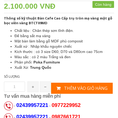
2.100.000 VNĐ
Còn hàng
Thông số kỹ thuật Bàn Cafe Cao Cấp trụ tròn mạ vàng mặt gỗ
bọc viền vàng BTCT09MD
Chất liệu : Chân thép sơn tĩnh điện.
Đế bằng sắt mạ vàng
Mặt bàn làm bằng gỗ MDF phủ composit
Xuất xứ : Nhập khẩu nguyên chiếc
Kích thước : có 3 size D60, D70 và D80cm cao 75cm
Màu sắc : có 2 màu Trắng và đen
Phân phối:
Poka Furniture
Xuất Xứ:
Trung Quốc
SỐ LƯỢNG
THÊM VÀO GIỎ HÀNG
Tư vấn mua hàng miễn phí
02439957221
0977229952
-
-
02439957221
0987661721
-
-