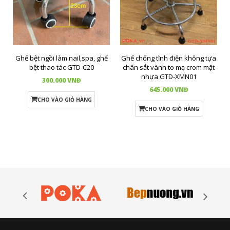
Ghế bệt ngồi làm nail,spa, ghế
Ghế chống tĩnh điện không tựa
bệt thao tác GTD-C20
chân sắt vành to mạ crom mặt
nhựa GTD-XMN01
300.000 VNĐ
645.000 VNĐ
CHO VÀO GIỎ HÀNG
CHO VÀO GIỎ HÀNG