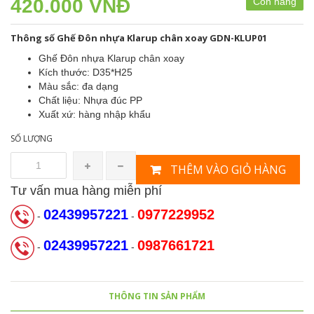
420.000 VNĐ
Còn hàng
Thông số Ghế Đôn nhựa Klarup chân xoay GDN-KLUP01
Ghế Đôn nhựa Klarup chân xoay
Kích thước: D35*H25
Màu sắc: đa dạng
Chất liệu: Nhựa đúc PP
Xuất xứ: hàng nhập khẩu
SỐ LƯỢNG
THÊM VÀO GIỎ HÀNG
Tư vấn mua hàng miễn phí
02439957221
0977229952
-
-
02439957221
0987661721
-
-
THÔNG TIN SẢN PHẨM