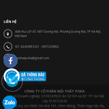
LIÊN HỆ
Biệt thự L07-07, KĐT Dương Nội, Phường Dương Nội, TP Hà Nội,
Việt Nam
ĐT: 02439957221 - 0977229952
noithatpoka@gmail.com
CÔNG TY CỔ PHẦN NỘI THẤT POKA
- Mã số Doanh nghiệp: 0109247823 do Sở KH và ĐT TP Hà Nội
cấp 01/07/2020
- Địa chỉ trụ sở chính: Số nhà 101, Xóm Đồng, Thôn Nga My Hạ,