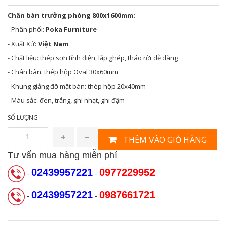
Chân bàn trưởng phòng 800x1600mm:
- Phân phối:
Poka Furniture
- Xuất Xứ:
Việt Nam
- Chất liệu: thép sơn tĩnh điện, lắp ghép, tháo rời dễ dàng
- Chân bàn: thép hộp Oval 30x60mm
- Khung giằng đỡ mặt bàn: thép hộp 20x40mm
- Màu sắc: đen, trắng, ghi nhạt, ghi đậm
SỐ LƯỢNG
THÊM VÀO GIỎ HÀNG
Tư vấn mua hàng miễn phí
02439957221
0977229952
-
-
02439957221
0987661721
-
-