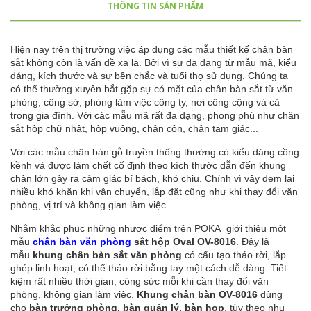
THÔNG TIN SẢN PHẨM
Hiện nay trên thị trường việc áp dụng các mẫu thiết kế chân bàn
sắt không còn là vấn đề xa lạ. Bởi vì sự đa dạng từ mẫu mã, kiểu
dáng, kích thước và sự bền chắc và tuổi thọ sử dụng. Chúng ta
có thể thường xuyên bắt gặp sự có mặt của chân bàn sắt từ văn
phòng, công sở, phòng làm việc công ty, nơi công cộng và cả
trong gia đình. Với các mẫu mã rất đa dạng, phong phú như chân
sắt hộp chữ nhật, hộp vuông, chân côn, chân tam giác...
Với các mẫu chân bàn gỗ truyền thống thường có kiểu dáng cồng
kềnh và được làm chết cố định theo kích thước dẫn đến khung
chân lớn gây ra cảm giác bí bách, khó chịu. Chính vì vậy đem lại
nhiều khó khăn khi vận chuyển, lắp đặt cũng như khi thay đổi văn
phòng, vị trí và không gian làm việc.
Nhằm khắc phục những nhược điểm trên POKA giới thiệu một
mẫu
chân bàn văn phòng
sắt hộp Oval OV-8016
. Đây là
mẫu
khung chân bàn sắt văn phòng
có cấu tạo tháo rời, lắp
ghép linh hoạt, có thể tháo rời bằng tay một cách dễ dàng. Tiết
kiệm rất nhiều thời gian, công sức mỗi khi cần thay đổi văn
phòng, không gian làm việc.
Khung chân bàn OV-8016
dùng
cho
bàn trưởng phòng, bàn quản lý, bàn họp
, tùy theo nhu