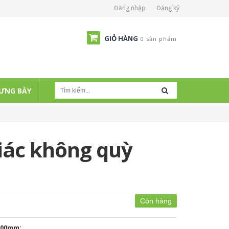
Đăng nhập
Đăng ký
GIỎ HÀNG
0 sản phẩm
ƯNG BÀY
iác không quỳ
Còn hàng
200mm: