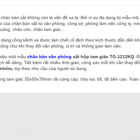
ế chân bàn sắt không còn là vấn đề xa lạ. Bởi vì sự đa dạng từ mẫu mã,
 của chân bàn sắt từ văn phòng, công sở, phòng làm việc công ty, nơi
uông, chân côn, chân tam giác...
 dáng cồng kềnh và được làm chết cố định theo kích thước dẫn đến khu
cũng như khi thay đổi văn phòng, vị trí và không gian làm việc.
thiệu một mẫu
chân bàn văn phòng
sắt hộp tam giác TG-1212KQ
. 
cách dễ dàng. Tiết kiệm rất nhiều thời gian, công sức mỗi khi cần thay đ
p nhóm,
tùy theo nhu cầu của người sử dụng.
ống tam giác 55x55x78mm rất cứng cáp, chịu lực tốt, độ bền cao. Toàn