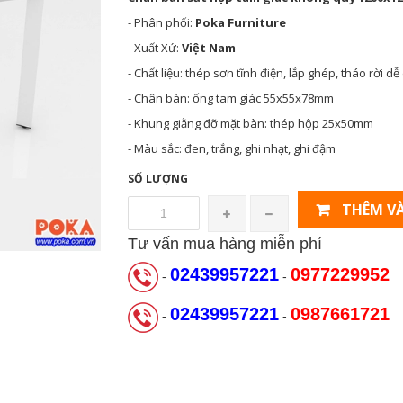
- Phân phối:
Poka Furniture
- Xuất Xứ:
Việt Nam
- Chất liệu: thép sơn tĩnh điện, lắp ghép, tháo rời d
- Chân bàn: ống tam giác 55x55x78mm
- Khung giằng đỡ mặt bàn: thép hộp 25x50mm
- Màu sắc: đen, trắng, ghi nhạt, ghi đậm
SỐ LƯỢNG
THÊM VÀ
Tư vấn mua hàng miễn phí
02439957221
0977229952
-
-
02439957221
0987661721
-
-