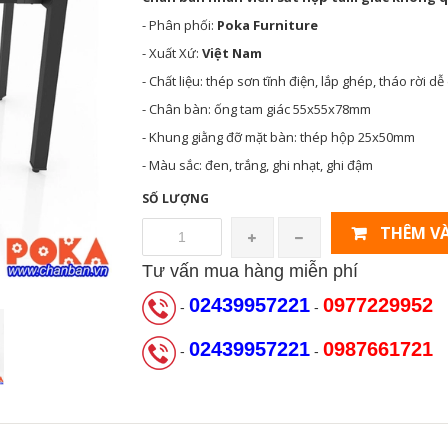
- Phân phối:
Poka Furniture
- Xuất Xứ:
Việt Nam
- Chất liệu: thép sơn tĩnh điện, lắp ghép, tháo rời d
- Chân bàn: ống tam giác 55x55x78mm
- Khung giằng đỡ mặt bàn: thép hộp 25x50mm
- Màu sắc: đen, trắng, ghi nhạt, ghi đậm
SỐ LƯỢNG
THÊM VÀ
Tư vấn mua hàng miễn phí
02439957221
0977229952
-
-
02439957221
0987661721
-
-