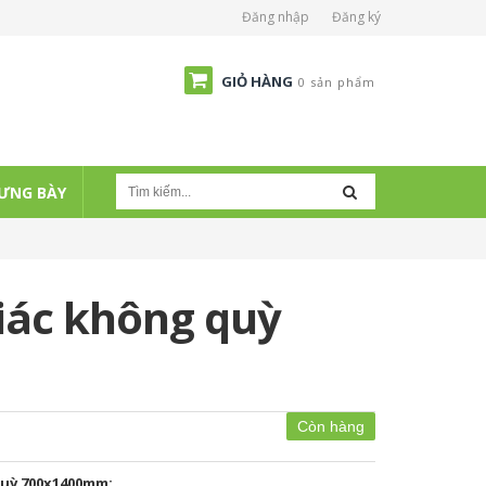
Đăng nhập
Đăng ký
GIỎ HÀNG
0 sản phẩm
ƯNG BÀY
iác không quỳ
Còn hàng
quỳ 700x1400mm: