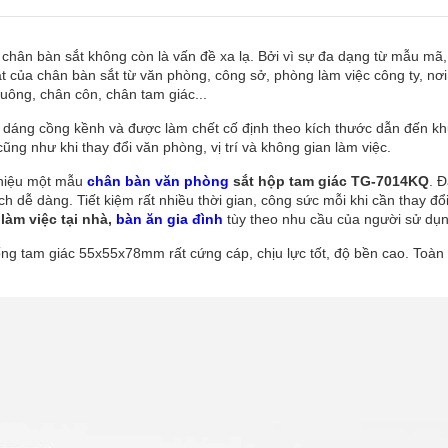
ế chân bàn sắt không còn là vấn đề xa lạ. Bởi vì sự đa dạng từ mẫu mã,
 của chân bàn sắt từ văn phòng, công sở, phòng làm việc công ty, nơi
uông, chân côn, chân tam giác...
 dáng cồng kềnh và được làm chết cố định theo kích thước dẫn đến khu
cũng như khi thay đổi văn phòng, vị trí và không gian làm việc.
thiệu một mẫu
chân bàn văn phòng
sắt hộp tam giác TG-7014KQ
. 
cách dễ dàng. Tiết kiệm rất nhiều thời gian, công sức mỗi khi cần thay đ
làm việc tại nhà,
bàn ăn gia đình
tùy theo nhu cầu của người sử dụn
ống tam giác 55x55x78mm rất cứng cáp, chịu lực tốt, độ bền cao. Toàn