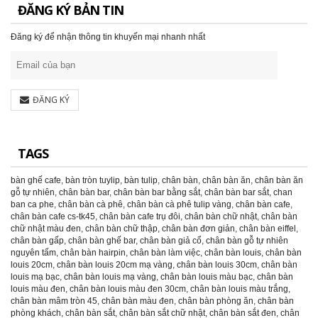
ĐĂNG KÝ BẢN TIN
Đăng ký để nhận thông tin khuyến mại nhanh nhất
ĐĂNG KÝ
TAGS
bàn ghế cafe
,
bàn tròn tuylip
,
bàn tulip
,
chân bàn
,
chân bàn ăn
,
chân bàn ăn
gỗ tự nhiên
,
chân bàn bar
,
chân bàn bar bằng sắt
,
chân bàn bar sắt
,
chan
ban ca phe
,
chân bàn cà phê
,
chân bàn cà phê tulip vàng
,
chân bàn cafe
,
chân bàn cafe cs-tk45
,
chân bàn cafe trụ đôi
,
chân bàn chữ nhật
,
chân bàn
chữ nhật màu đen
,
chân bàn chữ thập
,
chân bàn đơn giản
,
chân bàn eiffel
,
chân bàn gấp
,
chân bàn ghế bar
,
chân bàn giả cổ
,
chân bàn gỗ tự nhiên
nguyên tấm
,
chân bàn hairpin
,
chân bàn làm việc
,
chân bàn louis
,
chân bàn
louis 20cm
,
chân bàn louis 20cm mạ vàng
,
chân bàn louis 30cm
,
chân bàn
louis mạ bạc
,
chân bàn louis mạ vàng
,
chân bàn louis màu bạc
,
chân bàn
louis màu đen
,
chân bàn louis màu đen 30cm
,
chân bàn louis màu trắng
,
chân bàn mâm tròn 45
,
chân bàn màu đen
,
chân bàn phòng ăn
,
chân bàn
phòng khách
,
chân bàn sắt
,
chân bàn sắt chữ nhật
,
chân bàn sắt đen
,
chân