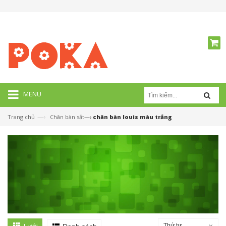
MENU
—›
Trang chủ
Chân bàn sắt
—›
chân bàn louis màu trắng
Thứ tự