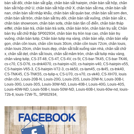
bàn sắt đôi
,
chân bàn sắt gấp
,
chân bàn sắt hairpin
,
chân bàn sắt hộp
,
chân
bàn sắt hộp chữ U
,
chân bàn sắt hộp chữ X
,
chân bàn sắt mạ
,
chân bàn sắt
nan
,
chân bàn sắt nhập khẩu
,
chân bàn sắt quán bar
,
chân bàn sắt sơn đen
,
chân bàn sắt tròn
,
chân bàn sắt trụ đôi
,
chân bàn sắt vuông
,
chân bàn sắt x
,
chân bàn showroom
,
chân bàn sofa
,
chân bàn tân cổ điển
,
chân bàn tháp
eiffel
,
chân bàn trà
,
chân bàn trà sofa
,
chân bàn tròn
,
chân bàn trụ sắt
,
Chân
bàn trụ sắt chữ thập SP002934
,
chân bàn trụ tròn loại cao
,
chân bàn trụ
vuông
,
chân bàn tulip
,
Chân bàn tulip mạ vàng
,
chân bàn xếp
,
chân bàn xếp
gọn
,
chân côn louis
,
chân côn louis 30cm
,
chân côn louis 72cm
,
chân louis
,
chân louis 20cm
,
chân louis đẹp
,
chân sắt bắt xuống sàn nhà
,
chân sắt chữ
x
,
chân sắt dẹt
,
chân sắt louis
,
chân sắt mâm tròn
,
chân sắt tulip màu vàng
,
chân vàng tulip
,
CS-3T-48
,
CS-4T
,
CS-4V
,
cs-5t
,
CS-bar-TK45
,
CS-bar-TK46
,
cs-c70
,
CS-D76
,
cs-dnk4070
,
cs-hairpin-v20
,
cs-hairpin-v40
,
CS-hairpin-v55
,
CS-hairpin-V65-3
,
CS-hairpin-V72-3
,
cs-kk50
,
cs-tam45
,
cs-tk45
,
cs-tnk40
,
CS-TNK45
,
CS-TNK55
,
cs-tulip-v
,
CS-U70
,
cs-v70
,
cs-vk40
,
CS-XH70
,
louis
chân côn
,
Louis-20B-N
,
Louis-20G
,
Louis-20S
,
Louis-20W-N
,
Louis-30B-I
,
Louis-30G
,
Louis-30S
,
Louis-30W-ND
,
Louis-40B-I
,
Louis-40G
,
Louis-40S
,
Louis-40W-ND
,
Louis-50B-I
,
louis-50W-ND
,
Louis-60B-I
,
louis-60w-nd
,
louis-
72b-tl
,
louis-72W-TL
,
SP002934
,