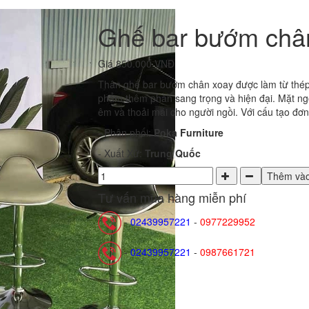
Ghế bar bướm châ
Giá
850.000 VNĐ
Thân ghế bar bướm chân xoay được làm từ thép
phẩm thêm phần sang trọng và hiện đại. Mặt n
êm và thoải mái cho người ngồi. Với cấu tạo đơn 
- Phân phối:
Poka Furniture
- Xuất Xứ:
Trung Quốc
Thêm vào
Tư vấn mua hàng miễn phí
-
02439957221
-
0977229952
-
02439957221
-
0987661721