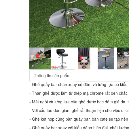
Thông tin sản phẩm
- Ghế quầy bar chân xoay có đệm và lưng tựa có kiểu
- Thân ghế được làm từ thép mạ chrome rất bền chắc 
- Mặt ngồi và lưng tựa của ghế được bọc đệm giả da 
- Với cấu tạo đơn giản, ghế rất thuận tiện cho việc di c
- Ghế kết hợp cùng bàn quầy bar, bàn cafe sẽ tạo nên
- Ghế quầy bar xoay với kiểu dáng hiện đại, chất lượ