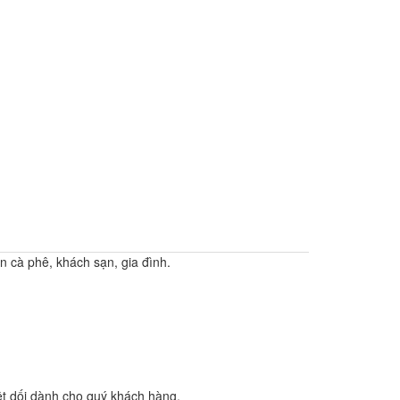
 cà phê, khách sạn, gia đình.
ệt dối dành cho quý khách hàng.