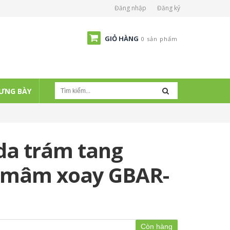
Đăng nhập
Đăng ký
GIỎ HÀNG
0 sản phẩm
ƯNG BÀY
da trám tang
o mâm xoay GBAR-
Còn hàng