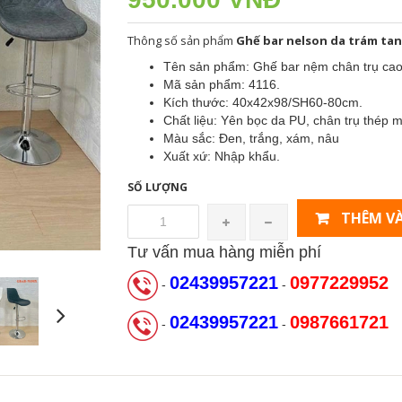
Thông số sản phẩm
Ghế bar nelson da trám ta
Tên sản phẩm: Ghế bar nệm chân trụ cao
Mã sản phẩm: 4116.
Kích thước: 40x42x98/SH60-80cm.
Chất liệu: Yên bọc da PU, chân trụ thép 
Màu sắc: Đen, trắng, xám, nâu
Xuất xứ: Nhập khẩu.
SỐ LƯỢNG
THÊM VÀ
Tư vấn mua hàng miễn phí
02439957221
0977229952
-
-
02439957221
0987661721
-
-