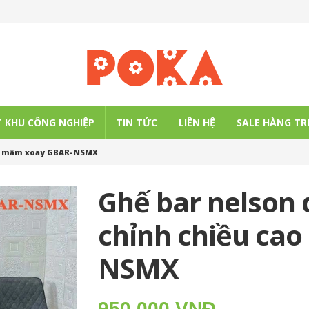
 KHU CÔNG NGHIỆP
TIN TỨC
LIÊN HỆ
SALE HÀNG TR
cao mâm xoay GBAR-NSMX
Ghế bar nelson 
chỉnh chiều ca
NSMX
950.000 VNĐ