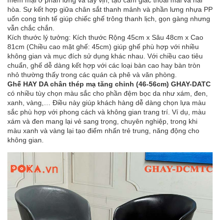
hòa. Sự kết hợp giữa chân sắt thanh mảnh và phần lưng nhựa PP
uốn cong tinh tế giúp chiếc ghế trông thanh lịch, gọn gàng nhưng
vẫn chắc chắn.
Kích thước lý tưởng: Kích thước Rộng 45cm x Sâu 48cm x Cao
81cm (Chiều cao mặt ghế: 45cm) giúp ghế phù hợp với nhiều
không gian và mục đích sử dụng khác nhau. Với chiều cao tiêu
chuẩn, ghế dễ dàng kết hợp với các loại bàn cao hay bàn tròn
nhỏ thường thấy trong các quán cà phê và văn phòng.
Ghế HAY DA chân thép mạ tăng chỉnh (46-56cm) GHAY-DATC
có nhiều tùy chọn màu sắc cho phần đệm bọc da như xám, đen,
xanh, vàng,… Điều này giúp khách hàng dễ dàng chọn lựa màu
sắc phù hợp với phong cách và không gian trang trí. Ví dụ, màu
xám và đen mang lại vẻ sang trọng, chuyên nghiệp, trong khi
màu xanh và vàng lại tạo điểm nhấn trẻ trung, năng động cho
không gian.