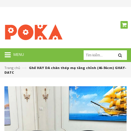
MENU
—›
Trang chủ
Ghế HAY DA chân thép mạ tăng chỉnh (46-56cm) GHAY-
DATC