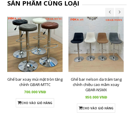
SẢN PHẨM CÙNG LOẠI
Ghế bar xoay múi mặt tròn tăng
Ghế bar nelson da trám tang
chỉnh GBAR-MTTC
chỉnh chiều cao mâm xoay
GBAR-NSMX
700.000 VNĐ
950.000 VNĐ
CHO VÀO GIỎ HÀNG
CHO VÀO GIỎ HÀNG