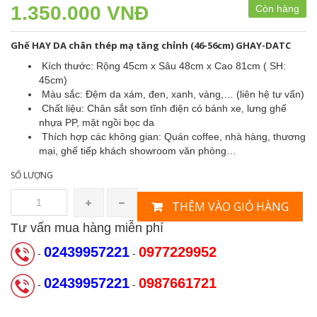
1.350.000 VNĐ
Còn hàng
Ghế HAY DA chân thép mạ tăng chỉnh (46-56cm) GHAY-DATC
Kích thước: Rộng 45cm x Sâu 48cm x Cao 81cm ( SH:
45cm)
Màu sắc: Đệm da xám, đen, xanh, vàng,… (liên hệ tư vấn)
Chất liệu: Chân sắt sơn tĩnh điện có bánh xe, lưng ghế
nhựa PP, mặt ngồi bọc da
Thích hợp các không gian: Quán coffee, nhà hàng, thương
mại, ghế tiếp khách showroom văn phòng…
SỐ LƯỢNG
THÊM VÀO GIỎ HÀNG
Tư vấn mua hàng miễn phí
02439957221
0977229952
-
-
02439957221
0987661721
-
-