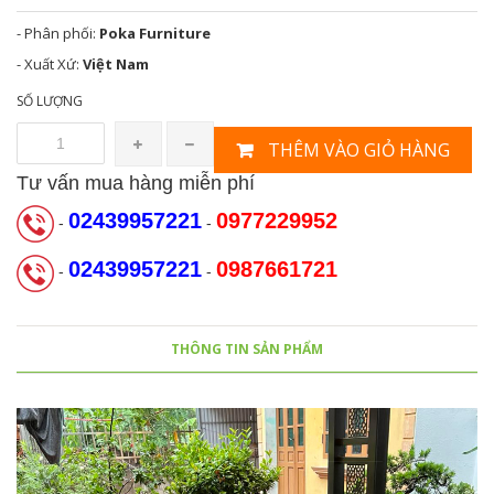
- Phân phối:
Poka Furniture
- Xuất Xứ:
Việt Nam
SỐ LƯỢNG
THÊM VÀO GIỎ HÀNG
Tư vấn mua hàng miễn phí
02439957221
0977229952
-
-
02439957221
0987661721
-
-
THÔNG TIN SẢN PHẨM