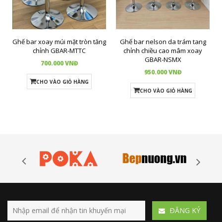
Ghế bar xoay múi mặt tròn tăng
Ghế bar nelson da trám tang
chỉnh GBAR-MTTC
chỉnh chiều cao mâm xoay
GBAR-NSMX
700.000 VNĐ
950.000 VNĐ
CHO VÀO GIỎ HÀNG
CHO VÀO GIỎ HÀNG
ÐĂNG KÝ