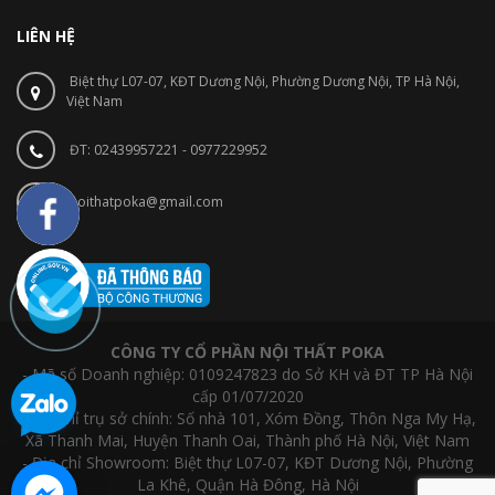
LIÊN HỆ
Biệt thự L07-07, KĐT Dương Nội, Phường Dương Nội, TP Hà Nội,
Việt Nam
ĐT: 02439957221 - 0977229952
noithatpoka@gmail.com
CÔNG TY CỔ PHẦN NỘI THẤT POKA
- Mã số Doanh nghiệp: 0109247823 do Sở KH và ĐT TP Hà Nội
cấp 01/07/2020
- Địa chỉ trụ sở chính: Số nhà 101, Xóm Đồng, Thôn Nga My Hạ,
Xã Thanh Mai, Huyện Thanh Oai, Thành phố Hà Nội, Việt Nam
- Địa chỉ Showroom: Biệt thự L07-07, KĐT Dương Nội, Phường
La Khê, Quận Hà Đông, Hà Nội