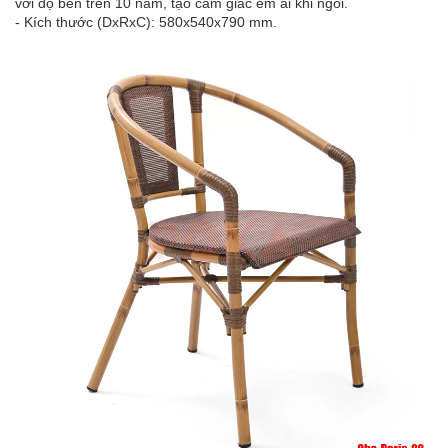
với độ bền trên 10 năm, tạo cảm giác êm ái khi ngồi.
- Kích thước (DxRxC): 580x540x790 mm.