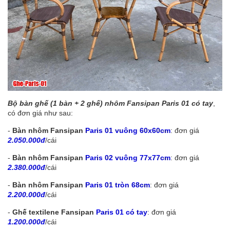
Bộ bàn ghế (1 bàn + 2 ghế) nhôm Fansipan Paris 01 có tay
,
có đơn giá như sau:
-
Bàn nhôm Fansipan
Paris 01 vuông 60x60cm
: đơn giá
2.050.000đ
/cái
-
Bàn nhôm Fansipan
Paris 02 vuông 77x77cm
: đơn giá
2.380.000đ
/cái
-
Bàn nhôm Fansipan
Paris 01 tròn 68cm
: đơn giá
2.200.000đ
/cái
-
Ghế textilene Fansipan
Paris 01 có tay
: đơn giá
1.200.000đ
/cái