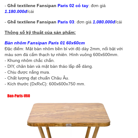
-
Ghế textilene Fansipan
Paris 02 có tay
: đơn giá
1.180.000đ
/cái
-
Ghế textilene Fansipan
Paris 03
: đơn giá
1.080.000đ
/cái
Thông số kỹ thuật của sản phẩm:
Bàn nhôm Fansipan Paris 01 60x60cm
Đặc điểm: Mặt bàn nhôm bền bỉ với độ dày 2mm, nổi bật với
màu sơn đá cẩm thạch tự nhiên. Hình vuông 600x600mm.
- Khung nhôm chắc chắn.
- DIY, chân bàn và mặt bàn tháo lắp dễ dàng.
- Chịu được nắng mưa.
- Chất lượng đạt chuẩn Châu Âu.
- Kích thước (DxRxC): 600x600x750 mm.