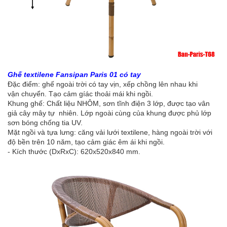
Ghế textilene Fansipan Paris 01 có tay
Đặc điểm: ghế ngoài trời có tay vịn, xếp chồng lên nhau khi
vận chuyển. Tạo cảm gíác thoải mái khi ngồi.
Khung ghế: Chất liệu NHÔM, sơn tĩnh điện 3 lớp, được tạo vân
giả cây mây tự nhiên. Lớp ngoài cùng của khung được phủ lớp
sơn bóng chống tia UV.
Mặt ngồi và tựa lưng: căng vải lưới textilene, hàng ngoài trời với
độ bền trên 10 năm, tạo cảm giác êm ái khi ngồi.
- Kích thước (DxRxC): 620x520x840 mm.