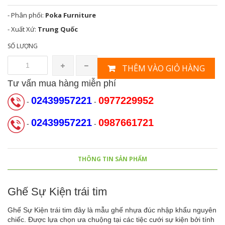
- Phân phối:
Poka Furniture
- Xuất Xứ:
Trung Quốc
SỐ LƯỢNG
THÊM VÀO GIỎ HÀNG
Tư vấn mua hàng miễn phí
02439957221
0977229952
-
-
02439957221
0987661721
-
-
THÔNG TIN SẢN PHẨM
Ghế Sự Kiện trái tim
Ghế Sự Kiện trái tim đây là mẫu ghế nhựa đúc nhập khẩu nguyên
chiếc. Được lựa chọn ưa chuộng tại các tiệc cưới sự kiện bởi tính