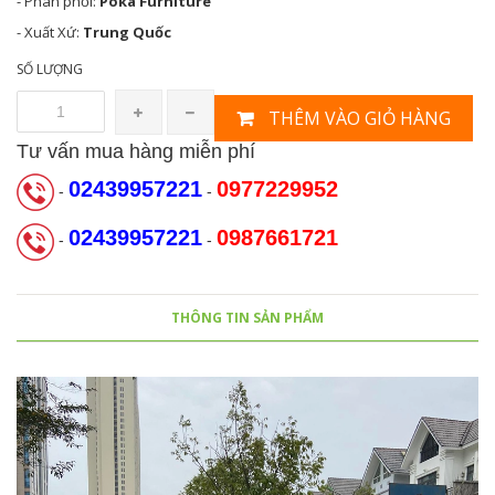
- Phân phối:
Poka Furniture
- Xuất Xứ:
Trung Quốc
SỐ LƯỢNG
THÊM VÀO GIỎ HÀNG
Tư vấn mua hàng miễn phí
02439957221
0977229952
-
-
02439957221
0987661721
-
-
THÔNG TIN SẢN PHẨM