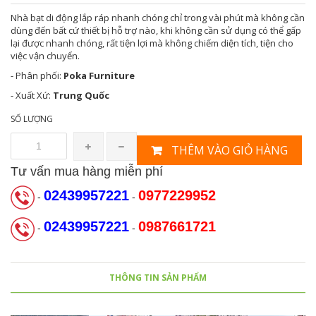
Nhà bạt di động lắp ráp nhanh chóng chỉ trong vài phút mà không cần
dùng đến bất cứ thiết bị hỗ trợ nào, khi không cần sử dụng có thể gấp
lại được nhanh chóng, rất tiện lợi mà không chiếm diện tích, tiện cho
việc vận chuyển.
- Phân phối:
Poka Furniture
- Xuất Xứ:
Trung Quốc
SỐ LƯỢNG
THÊM VÀO GIỎ HÀNG
Tư vấn mua hàng miễn phí
02439957221
0977229952
-
-
02439957221
0987661721
-
-
THÔNG TIN SẢN PHẨM