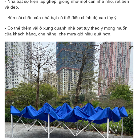
- Nhà bạt sự kiện lắp ghép giống như một căn nhà nhỏ, rất bền
và đẹp.
- Bốn cái chân của nhà bạt có thể điều chỉnh độ cao tùy ý.
- Có thể thêm vải ở xung quanh nhà bạt tùy theo ý mong muốn
của khách hàng, che nắng, che mưa gió hiệu quả hơn.