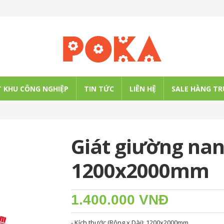
 KHU CÔNG NGHIỆP
TIN TỨC
LIÊN HỆ
SALE HÀNG TR
Giát giường nan
1200x2000mm
1.400.000 VNĐ
- Kích thước (Rộng x Dài): 1200x2000mm