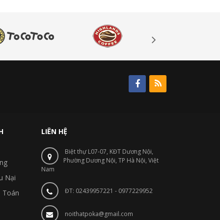
H
LIÊN HỆ
Biệt thự L07-07, KĐT Dương Nội,
Phường Dương Nội, TP Hà Nội, Việt
ng
Nam
u Nại
ĐT: 02439957221 - 0977229952
 Toán
noithatpoka@gmail.com