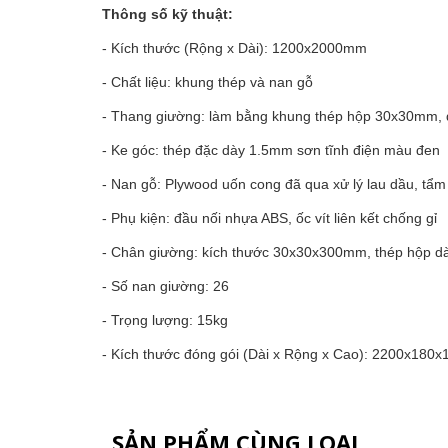
Thông số kỹ thuật:
- Kích thước (Rộng x Dài): 1200x2000mm
- Chất liệu: khung thép và nan gỗ
- Thang giường: làm bằng khung thép hộp 30x30mm, 
- Ke góc: thép đặc dày 1.5mm sơn tĩnh điện màu đen
- Nan gỗ: Plywood uốn cong đã qua xử lý lau dầu, t
- Phụ kiện: đầu nối nhựa ABS, ốc vít liên kết chống gỉ
- Chân giường: kích thước 30x30x300mm, thép hộp d
- Số nan giường: 26
- Trọng lượng: 15kg
- Kích thước đóng gói (Dài x Rộng x Cao): 2200x180
SẢN PHẨM CÙNG LOẠI