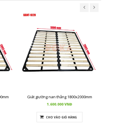
000mm
Giát giường nan thẳng 1800x2000mm
Giát giườn
1.600.000 VNĐ
CHO VÀO GIỎ HÀNG