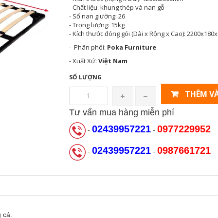
- Chất liệu: khung thép và nan gỗ
- Số nan giường: 26
- Trọng lượng: 15kg
- Kích thước đóng gói (Dài x Rộng x Cao): 2200x18
- Phân phối:
Poka Furniture
- Xuất Xứ:
Việt Nam
SỐ LƯỢNG
THÊM VÀ
Tư vấn mua hàng miễn phí
02439957221
0977229952
-
-
02439957221
0987661721
-
-
 cá.