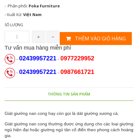
- Phân phối:
Poka Furniture
- Xuất Xứ:
Việt Nam
SỐ LƯỢNG
THÊM VÀO GIỎ HÀNG
Tư vấn mua hàng miễn phí
02439957221
0977229952
-
-
02439957221
0987661721
-
-
THÔNG TIN SẢN PHẨM
Giát giường nan cong hay còn gọi là dát giường xương cá.
Giát giường nan cong thường được ứng dụng cho các loại giường
ngủ hiện đại hoặc giường ngủ tân cổ điển theo phong cách hoàng
gia.