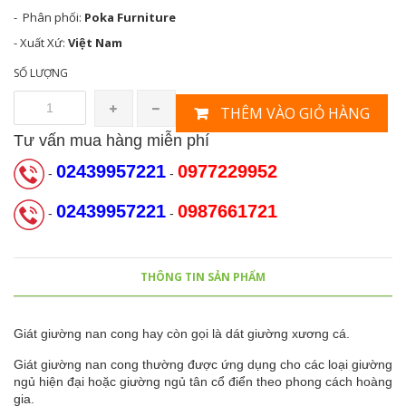
- Phân phối:
Poka Furniture
- Xuất Xứ:
Việt Nam
SỐ LƯỢNG
THÊM VÀO GIỎ HÀNG
Tư vấn mua hàng miễn phí
02439957221
0977229952
-
-
02439957221
0987661721
-
-
THÔNG TIN SẢN PHẨM
Giát giường nan cong hay còn gọi là dát giường xương cá.
Giát giường nan cong thường được ứng dụng cho các loại giường
ngủ hiện đại hoặc giường ngủ tân cổ điển theo phong cách hoàng
gia.