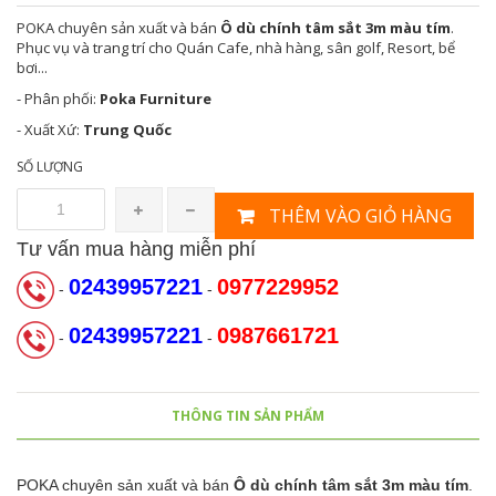
POKA
chuyên sản xuất và bán
Ô dù chính tâm sắt 3m màu tím
.
Phục vụ và trang trí cho Quán Cafe, nhà hàng, sân golf, Resort, bể
bơi...
- Phân phối:
Poka Furniture
- Xuất Xứ:
Trung Quốc
SỐ LƯỢNG
THÊM VÀO GIỎ HÀNG
Tư vấn mua hàng miễn phí
02439957221
0977229952
-
-
02439957221
0987661721
-
-
THÔNG TIN SẢN PHẨM
POKA
chuyên sản xuất và bán
Ô dù chính tâm sắt 3m màu tím
.