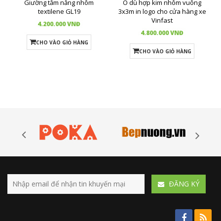
Giường tắm nắng nhôm
Ô dù hợp kim nhôm vuông
textilene GL19
3x3m in logo cho cửa hàng xe
Vinfast
4.200.000 VNĐ
4.800.000 VNĐ
CHO VÀO GIỎ HÀNG
CHO VÀO GIỎ HÀNG
ÐĂNG KÝ