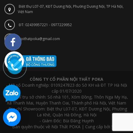
Biệt thự L07-07, KĐT Dương Nội, Phường Dương Nội, TP Hà Nội,
Việt Nam
ĐT: 02439957221 - 0977229952
noithatpoka@gmail.com
CÔNG TY CỔ PHẦN NỘI THẤT POKA
- Mã số Doanh nghiệp: 0109247823 do Sở KH và ĐT TP Hà Nội
cấp 01/07/2020
- Địa chỉ trụ sở chính: Số nhà 101, Xóm Đồng, Thôn Nga My Hạ,
Xã Thanh Mai, Huyện Thanh Oai, Thành phố Hà Nội, Việt Nam
- Địa chỉ Showroom: Biệt thự L07-07, KĐT Dương Nội, Phường
La Khê, Quận Hà Đông, Hà Nội
- Giám Đốc: Bùi Đăng Huynh
Bản quyền thuộc về Nội Thất POKA | Cung cấp bởi Sapo