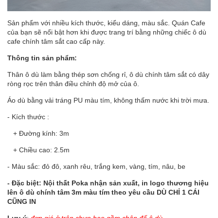
Sản phẩm với nhiều kích thước, kiểu dáng, màu sắc. Quán Cafe
của bạn sẽ nổi bật hơn khi được trang trí bằng những chiếc
ô dù
cafe
chính tâm sắt cao cấp này.
Thông tin sản phẩm:
Thân ô dù làm bằng thép sơn chống rỉ, ô dù chính tâm sắt có dây
ròng rọc trên thân điều chỉnh độ mở của ô.
Áo dù bằng vải tráng PU màu tím, không thấm nước khi trời mưa.
- Kích thước :
+ Đường kính: 3m
+ Chiều cao: 2.5m
- Màu sắc: đỏ đô, xanh rêu, trắng kem, vàng, tím, nâu, be
- Đặc biệt: Nội thất Poka nhận sản xuất, in logo thương hiệu
lên ô dù chính tâm 3m màu tím theo yêu cầu DÙ CHỈ 1 CÁI
CŨNG IN
Lưu ý
:
đơn giá ở trên chưa bao gồm chân đế ô dù
.