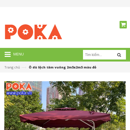
MENU
—›
Trang chủ
Ô dù lệch tâm vuông 2m5x2m5 màu đỏ