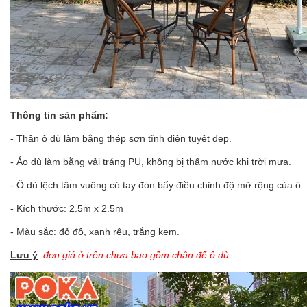
Thông tin sản phẩm:
- Thân ô dù làm bằng thép sơn tĩnh điện tuyệt đẹp.
- Áo dù làm bằng vải tráng PU, không bị thấm nước khi trời mưa.
- Ô dù lệch tâm vuông có tay đòn bẩy điều chỉnh độ mở rộng của ô.
- Kích thước: 2.5m x 2.5m
- Màu sắc: đỏ đô, xanh rêu, trắng kem.
Lưu ý
:
đơn giá ở trên chưa bao gồm
chân đế ô dù
.