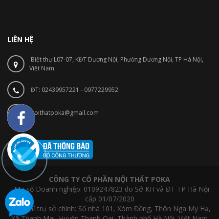
LIÊN HỆ
Biệt thự L07-07, KĐT Dương Nội, Phường Dương Nội, TP Hà Nội,
Việt Nam
ĐT: 02439957221 - 0977229952
noithatpoka@gmail.com
CÔNG TY CỔ PHẦN NỘI THẤT POKA
- Mã số Doanh nghiệp: 0109247823 do Sở KH và ĐT TP Hà Nội
cấp 01/07/2020
- Địa chỉ trụ sở chính: Số nhà 101, Xóm Đồng, Thôn Nga My Hạ,
Xã Thanh Mai, Huyện Thanh Oai, Thành phố Hà Nội, Việt Nam