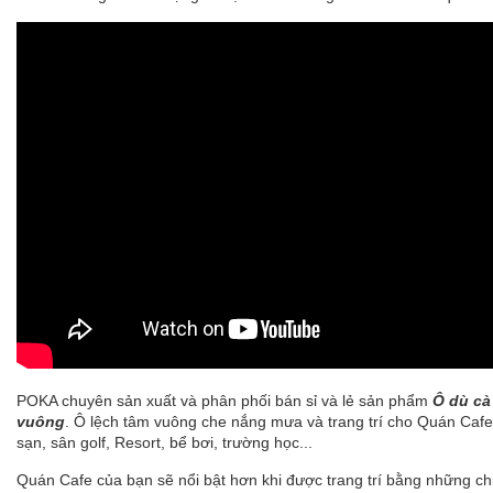
POKA
chuyên sản xuất và phân phối bán sỉ và lẻ sản phẩm
Ô dù cà
vuông
. Ô lệch tâm vuông che nắng mưa và trang trí cho Quán Cafe
sạn, sân golf, Resort, bể bơi, trường học...
Quán Cafe của bạn sẽ nổi bật hơn khi được trang trí bằng những c