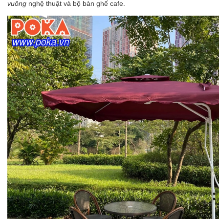
vuông
nghệ thuật và bộ
bàn ghế cafe
.