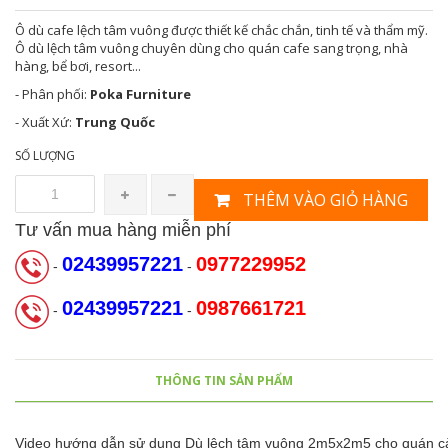
Ô dù cafe lệch tâm vuông được thiết kế chắc chắn, tinh tế và thẩm mỹ.
Ô dù lệch tâm vuông chuyên dùng cho quán cafe sang trọng, nhà
hàng, bể bơi, resort...
- Phân phối:
Poka Furniture
- Xuất Xứ:
Trung Quốc
SỐ LƯỢNG
THÊM VÀO GIỎ HÀNG
Tư vấn mua hàng miễn phí
02439957221
0977229952
-
-
02439957221
0987661721
-
-
THÔNG TIN SẢN PHẨM
Video hướng dẫn sử dụng Dù lệch tâm vuông 2m5x2m5 cho quán c