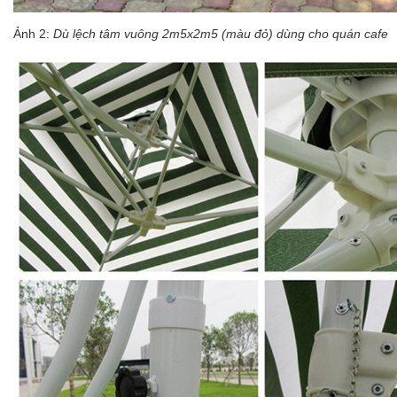
Ảnh 2:
Dù lệch tâm vuông 2m5x2m5 (màu đỏ) dùng cho quán cafe