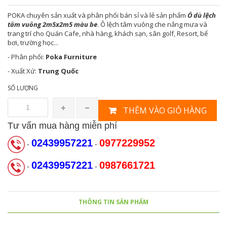
POKA
chuyên sản xuất và phân phối bán sỉ và lẻ sản phẩm
Ô dù lệch
tâm vuông 2m5x2m5 màu be
. Ô lệch tâm vuông che nắng mưa và
trang trí cho Quán Cafe, nhà hàng, khách sạn, sân golf, Resort, bể
bơi, trường học...
- Phân phối:
Poka Furniture
- Xuất Xứ:
Trung Quốc
SỐ LƯỢNG
THÊM VÀO GIỎ HÀNG
Tư vấn mua hàng miễn phí
02439957221
0977229952
-
-
02439957221
0987661721
-
-
THÔNG TIN SẢN PHẨM