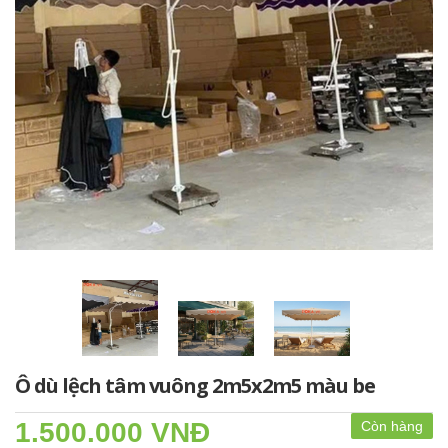
Ô dù lệch tâm vuông 2m5x2m5 màu be
1.500.000 VNĐ
Còn hàng