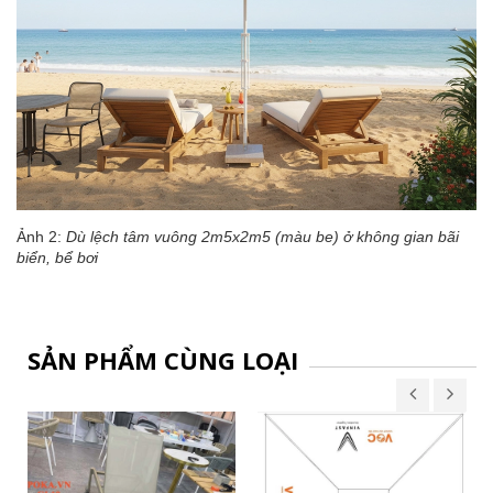
Ảnh 2:
Dù lệch tâm vuông 2m5x2m5 (màu be) ở không gian bãi
biển, bể bơi
SẢN PHẨM CÙNG LOẠI