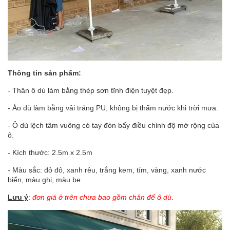
Thông tin sản phẩm:
- Thân ô dù làm bằng thép sơn tĩnh điện tuyệt đẹp.
- Áo dù làm bằng vải tráng PU, không bị thấm nước khi trời mưa.
- Ô dù lệch tâm vuông có tay đòn bẩy điều chỉnh độ mở rộng của
ô.
- Kích thước: 2.5m x 2.5m
- Màu sắc: đỏ đô, xanh rêu, trắng kem, tím, vàng, xanh nước
biển, màu ghi, màu be.
Lưu ý
:
đơn giá ở trên chưa bao gồm
chân đế ô dù
.