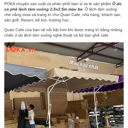
POKA
chuyên sản xuất và phân phối bán sỉ và lẻ sản phẩm
Ô dù
cà phê lệch tâm vuông 2.5x2.5m màu be
. Ô lệch tâm vuông
che nắng mưa và trang trí cho Quán Cafe, nhà hàng, khách sạn,
sân golf, Resort, bể bơi, trường học...
Quán Cafe của bạn sẽ nổi bật hơn khi được trang trí bằng những
chiếc
ô dù lệch tâm vuông
nghệ thuật và bộ
bàn ghế cafe
.