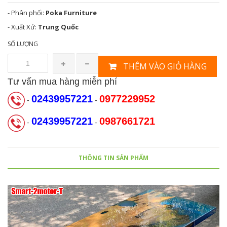
- Phân phối:
Poka Furniture
- Xuất Xứ:
Trung Quốc
SỐ LƯỢNG
THÊM VÀO GIỎ HÀNG
Tư vấn mua hàng miễn phí
02439957221
0977229952
-
-
02439957221
0987661721
-
-
THÔNG TIN SẢN PHẨM