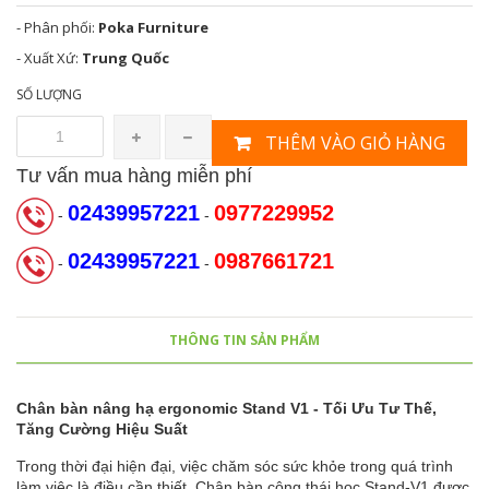
- Phân phối:
Poka Furniture
- Xuất Xứ:
Trung Quốc
SỐ LƯỢNG
THÊM VÀO GIỎ HÀNG
Tư vấn mua hàng miễn phí
02439957221
0977229952
-
-
02439957221
0987661721
-
-
THÔNG TIN SẢN PHẨM
Chân bàn nâng hạ ergonomic Stand V1 - Tối Ưu Tư Thế,
Tăng Cường Hiệu Suất
Trong thời đại hiện đại, việc chăm sóc sức khỏe trong quá trình
làm việc là điều cần thiết. Chân bàn công thái học Stand-V1 được