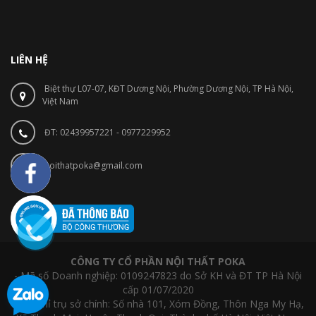
LIÊN HỆ
Biệt thự L07-07, KĐT Dương Nội, Phường Dương Nội, TP Hà Nội,
Việt Nam
ĐT: 02439957221 - 0977229952
noithatpoka@gmail.com
CÔNG TY CỔ PHẦN NỘI THẤT POKA
- Mã số Doanh nghiệp: 0109247823 do Sở KH và ĐT TP Hà Nội
cấp 01/07/2020
- Địa chỉ trụ sở chính: Số nhà 101, Xóm Đồng, Thôn Nga My Hạ,