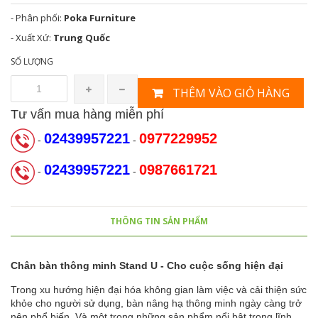
- Phân phối:
Poka Furniture
- Xuất Xứ:
Trung Quốc
SỐ LƯỢNG
THÊM VÀO GIỎ HÀNG
Tư vấn mua hàng miễn phí
02439957221
0977229952
-
-
02439957221
0987661721
-
-
THÔNG TIN SẢN PHẨM
Chân bàn thông minh Stand U - Cho cuộc sống hiện đại
Trong xu hướng hiện đại hóa không gian làm việc và cải thiện sức
khỏe cho người sử dụng, bàn nâng hạ thông minh ngày càng trở
nên phổ biến. Và một trong những sản phẩm nổi bật trong lĩnh