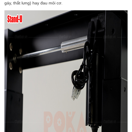
gáy, thắt lưng) hay đau mỏi cơ.