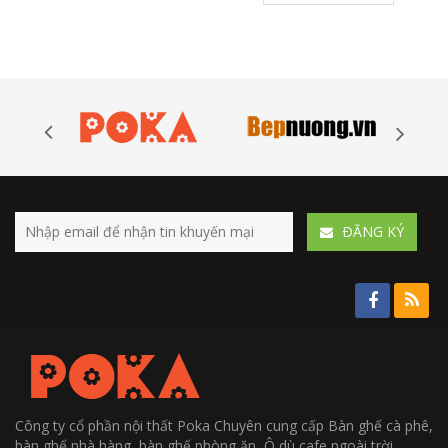
ÐĂNG KÝ
Công ty cổ phần nội thất Poka Chuyên cung cấp Bàn ghế cà phê,
bàn ghế nhà hàng, bàn ghế phòng ăn, Ô dù cafe ngoài trời....