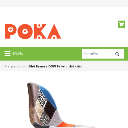
MENU
—›
Trang chủ
Ghế Eames DSW Fabric thổ cẩm