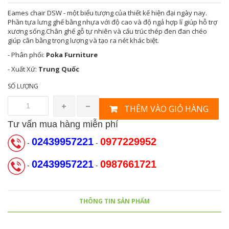
Eames chair DSW - một biểu tượng của thiết kế hiện đại ngày nay.
Phần tựa lưng ghế bằng nhựa với độ cao và độ ngả hợp lí giúp hỗ trợ
xương sống.Chân ghế gỗ tự nhiên và cấu trúc thép đen đan chéo
giúp cân bằng trọng lượng và tạo ra nét khác biệt.
- Phân phối:
Poka Furniture
- Xuất Xứ:
Trung Quốc
SỐ LƯỢNG
THÊM VÀO GIỎ HÀNG
Tư vấn mua hàng miễn phí
02439957221
0977229952
-
-
02439957221
0987661721
-
-
THÔNG TIN SẢN PHẨM