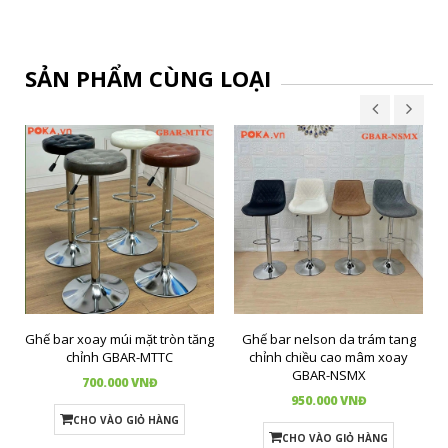
SẢN PHẨM CÙNG LOẠI
Ghế bar xoay múi mặt tròn tăng
Ghế bar nelson da trám tang
chỉnh GBAR-MTTC
chỉnh chiều cao mâm xoay
GBAR-NSMX
700.000 VNĐ
950.000 VNĐ
CHO VÀO GIỎ HÀNG
CHO VÀO GIỎ HÀNG