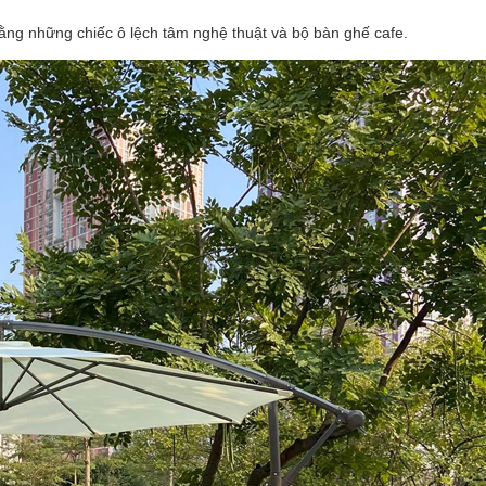
bằng những chiếc ô lệch tâm nghệ thuật và bộ bàn ghế cafe.