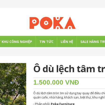
 KHU CÔNG NGHIỆP
TIN TỨC
LIÊN HỆ
SALE HÀNG TR
Ô dù lệch tâm 
1.500.000 VNĐ
Ô dù lệch tâm tròn 3m sử dụng tay quay để điều c
quán cafe, nhà hàng, khách sạn, biệt thự, khu nghỉ
- Phân phối:
Poka Furniture