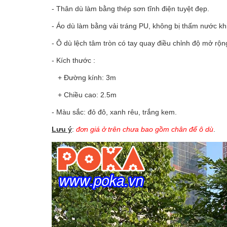
- Thân dù làm bằng thép sơn tĩnh điện tuyệt đẹp.
- Áo dù làm bằng vải tráng PU, không bị thấm nước khi
- Ô dù lệch tâm tròn có tay quay điều chỉnh độ mở rộn
- Kích thước :
+ Đường kính: 3m
+ Chiều cao: 2.5m
- Màu sắc: đỏ đô, xanh rêu, trắng kem.
Lưu ý
:
đơn giá ở trên chưa bao gồm
chân đế ô dù
.