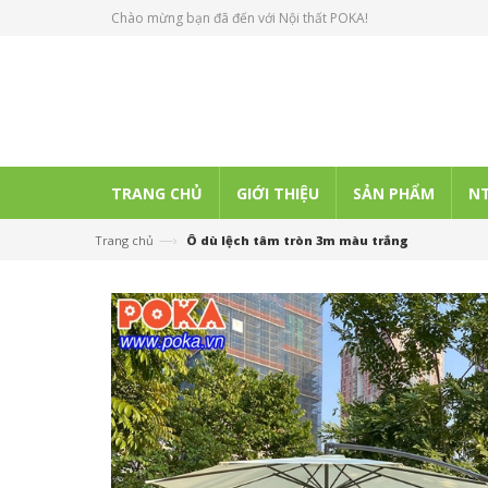
Chào mừng bạn đã đến với Nội thất POKA!
TRANG CHỦ
GIỚI THIỆU
SẢN PHẨM
NT
—›
Trang chủ
Ô dù lệch tâm tròn 3m màu trắng