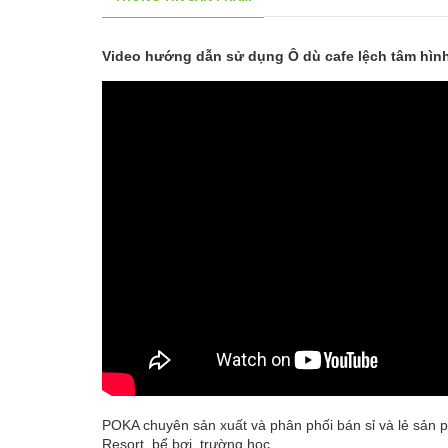
Video hướng dẫn sử dụng Ô dù cafe lệch tâm hình
POKA
chuyên sản xuất và phân phối bán sỉ và lẻ sản 
Resort, bể bơi, trường học...