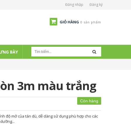
Đăng nhập
Đăng ký
GIỎ HÀNG
0 sản phẩm
ƯNG BÀY
tròn 3m màu trắng
Còn hàng
hỉnh độ mở của tán dù, dễ dàng sử dụng phù hợp cho các
 dưỡng...