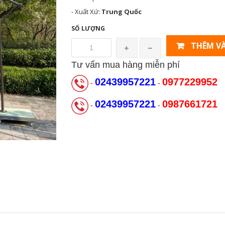
- Xuất Xứ:
Trung Quốc
SỐ LƯỢNG
THÊM VÀ
Tư vấn mua hàng miễn phí
02439957221
0977229952
-
-
02439957221
0987661721
-
-