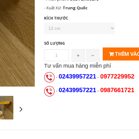
- Xuất Xứ:
Trung Quốc
KÍCH THƯỚC
SỐ LƯỢNG
THÊM VÀO
Tư vấn mua hàng miễn phí
02439957221
0977229952
-
-
02439957221
0987661721
-
-