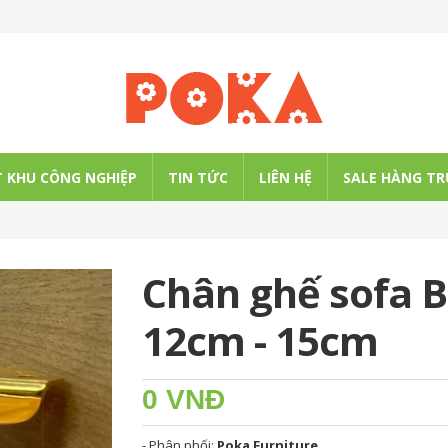
 KHU CÔNG NGHIỆP
TIN TỨC
LIÊN HỆ
SALE HÀNG TR
Chân ghế sofa 
12cm - 15cm
0 VNĐ
- Phân phối:
Poka Furniture