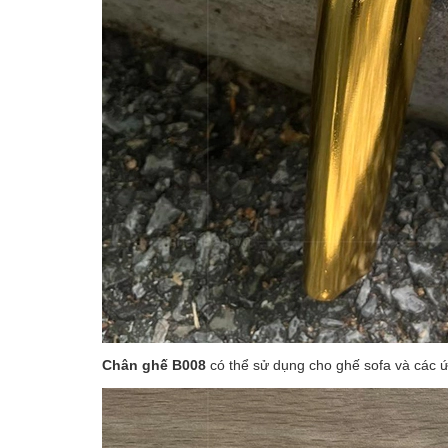
Chân ghế
B008
có thể sử dụng cho ghế sofa và các 