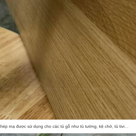
hép mạ được sử dụng cho các tủ gỗ như tủ tường, kệ chờ, tủ tivi…