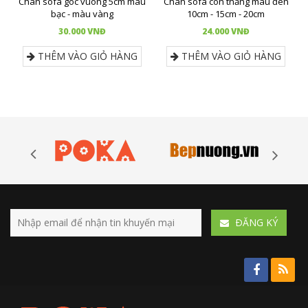
Chân sofa góc vuông 5cm màu
Chân sofa côn thẳng màu đen
bạc - màu vàng
10cm - 15cm - 20cm
30.000 VNĐ
24.000 VNĐ
THÊM VÀO GIỎ HÀNG
THÊM VÀO GIỎ HÀNG
ÐĂNG KÝ