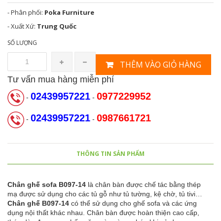
- Phân phối:
Poka Furniture
- Xuất Xứ:
Trung Quốc
SỐ LƯỢNG
THÊM VÀO GIỎ HÀNG
Tư vấn mua hàng miễn phí
02439957221
0977229952
-
-
02439957221
0987661721
-
-
THÔNG TIN SẢN PHẨM
Chân ghế sofa B097-14
là chân bàn được chế tác bằng thép
mạ được sử dụng cho các tủ gỗ như tủ tường, kệ chờ, tủ tivi…
Chân ghế
B097-14
có thể sử dụng cho ghế sofa và các ứng
dụng nội thất khác nhau. Chân bàn được hoàn thiện cao cấp,