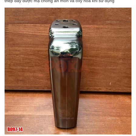
thép dày được mạ chống ăn mòn và oxy hóa khi sử dụng