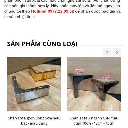
phân phối, sản xuất các mẫu chân ghế sắt sofa…với chất lượng
sắc nét, giá thành hợp lý. Hãy nhấc máy lên và liên hệ ngay cho
chúng tôi theo
Hotline: 0977.22.99.52
để nhận được báo giá và
tư vấn nhiệt tình.
SẢN PHẨM CÙNG LOẠI
Chân sofa góc vuông 5cm màu
Chân sofa 3 ngạnh C3N màu
bạc - màu vàng
titan 10cm - 13cm - 15cm