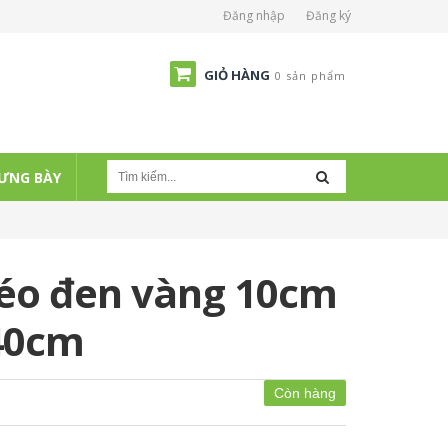
Đăng nhập
Đăng ký
GIỎ HÀNG
0 sản phẩm
ƯNG BÀY
xéo đen vàng 10cm
 40cm
Còn hàng