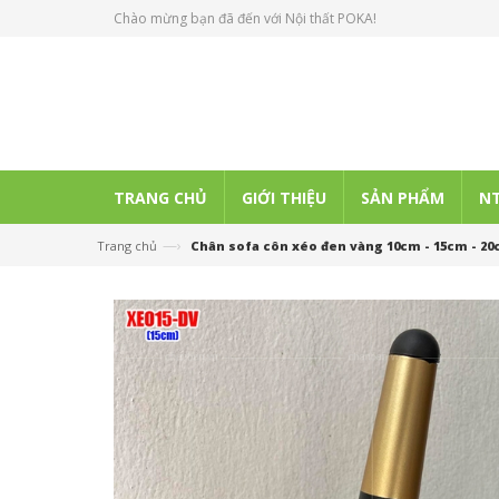
Chào mừng bạn đã đến với Nội thất POKA!
TRANG CHỦ
GIỚI THIỆU
SẢN PHẨM
NT
—›
Trang chủ
Chân sofa côn xéo đen vàng 10cm - 15cm - 20