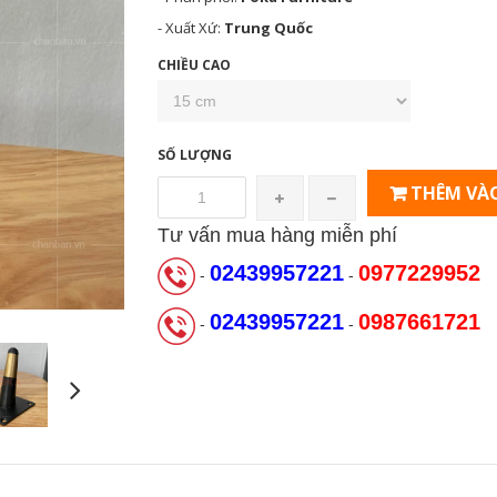
- Xuất Xứ:
Trung Quốc
CHIỀU CAO
SỐ LƯỢNG
THÊM VÀO
Tư vấn mua hàng miễn phí
02439957221
0977229952
-
-
02439957221
0987661721
-
-