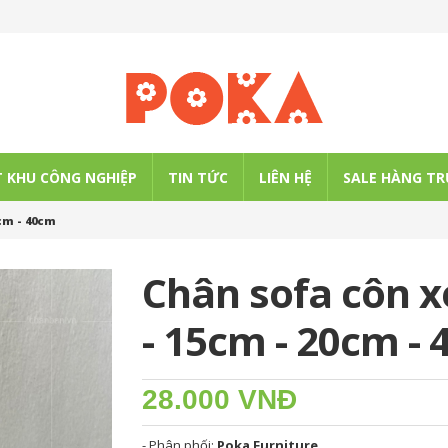
 KHU CÔNG NGHIỆP
TIN TỨC
LIÊN HỆ
SALE HÀNG TR
cm - 40cm
Chân sofa côn 
- 15cm - 20cm -
28.000 VNĐ
- Phân phối:
Poka Furniture