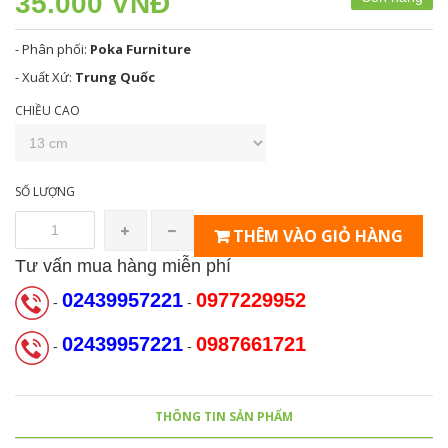
35.000 VNĐ
- Phân phối:
Poka Furniture
- Xuất Xứ:
Trung Quốc
CHIỀU CAO
SỐ LƯỢNG
THÊM VÀO GIỎ HÀNG
Tư vấn mua hàng miễn phí
02439957221
0977229952
-
-
02439957221
0987661721
-
-
THÔNG TIN SẢN PHẨM