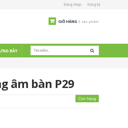
Đăng nhập
Đăng ký
GIỎ HÀNG
0 sản phẩm
ƯNG BÀY
ng âm bàn P29
Còn hàng