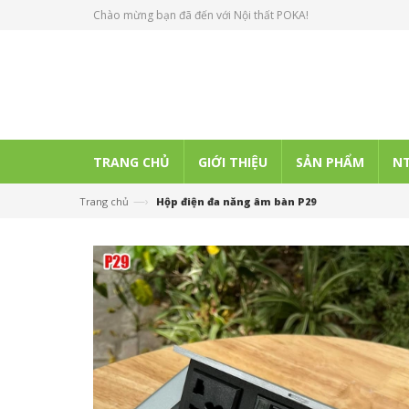
Chào mừng bạn đã đến với Nội thất POKA!
TRANG CHỦ
GIỚI THIỆU
SẢN PHẨM
NT
—›
Trang chủ
Hộp điện đa năng âm bàn P29