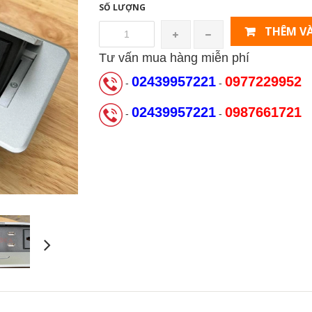
SỐ LƯỢNG
THÊM VÀ
Tư vấn mua hàng miễn phí
02439957221
0977229952
-
-
02439957221
0987661721
-
-