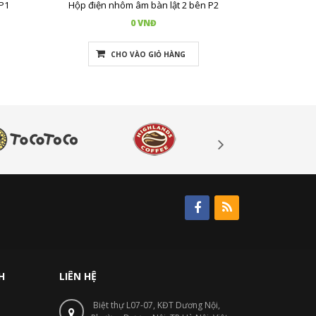
P1
Hộp điện nhôm âm bàn lật 2 bên P2
Hộp điện n
0 VNĐ
CHO VÀO GIỎ HÀNG
H
LIÊN HỆ
Biệt thự L07-07, KĐT Dương Nội,