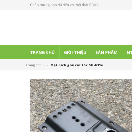
Chào mừng bạn đã đến với Nội thất POKA!
TRANG CHỦ
GIỚI THIỆU
SẢN PHẨM
NT
—›
Trang chủ
Mặt bích ghế cắt tóc SH-k11e