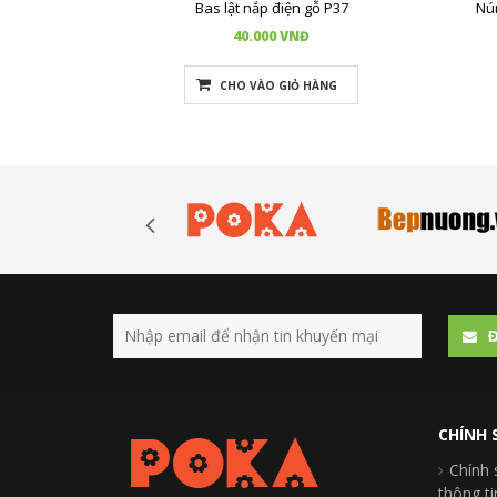
Bas lật nắp điện gỗ P37
Nú
40.000 VNĐ
CHO VÀO GIỎ HÀNG
Ð
CHÍNH 
Chính 
thông t