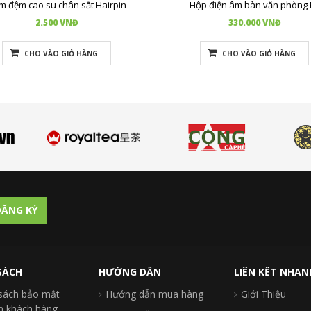
m đệm cao su chân sắt Hairpin
Hộp điện âm bàn văn phòng 
2.500 VNĐ
330.000 VNĐ
CHO VÀO GIỎ HÀNG
CHO VÀO GIỎ HÀNG
ĂNG KÝ
SÁCH
HƯỚNG DẪN
LIÊN KẾT NHAN
sách bảo mật
Hướng dẫn mua hàng
Giới Thiệu
in khách hàng