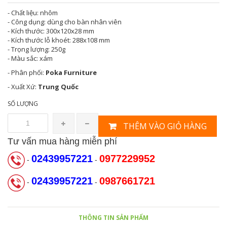
- Chất liệu: nhôm
- Công dụng: dùng cho bàn nhân viên
- Kích thước: 300x120x28 mm
- Kích thước lỗ khoét: 288x108 mm
- Trọng lượng: 250g
- Màu sắc: xám
- Phân phối:
Poka Furniture
- Xuất Xứ:
Trung Quốc
SỐ LƯỢNG
THÊM VÀO GIỎ HÀNG
Tư vấn mua hàng miễn phí
02439957221
0977229952
-
-
02439957221
0987661721
-
-
THÔNG TIN SẢN PHẨM