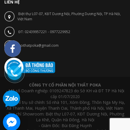
LIÊN HỆ
Biệt thự L07-07, KĐT Dương Nội, Phường Dương Nội, TP Hà Nội,
Việt Nam
ĐT: 02439957221 - 0977229952
noithatpoka@gmail.com
CÔNG TY CỔ PHẦN NỘI THẤT POKA
- Mã số Doanh nghiệp: 0109247823 do Sở KH và ĐT TP Hà Nội
cấp 01/07/2020
- Địa chỉ trụ sở chính: Số nhà 101, Xóm Đồng, Thôn Nga My Hạ,
Xã Thanh Mai, Huyện Thanh Oai, Thành phố Hà Nội, Việt Nam
- Địa chỉ Showroom: Biệt thự L07-07, KĐT Dương Nội, Phường
La Khê, Quận Hà Đông, Hà Nội
- Giám Đốc: Bùi Đăng Huynh